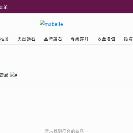
更多
更多
推廣
天然鑽石
品牌鑽石
專業穿耳
收金增值
婚
多
Diamond
鑽石學院
美耳體驗
送禮靈感
D.FL The Perfect
Natural Diamond
店隆重開幕
列
認識鑽石4C
美耳服務
可愛動物耳環
ELEMENTS圓方新店隆重開幕
立即預約
探索天然鑽石
The Leo Diamond
閃爍鑽飾展 | 穿耳活動
| 美
®
品牌故事
驗
Y鑽飾
挑選鑽石
預約美耳
字母鑽飾
靈感
品牌系列
鑽石證書
評估分析
十字形款式
獎勵
鑽石鑲嵌
美耳時尚
心形款式
薦計劃
Love
首飾保養
情侶款式
驗優惠
男士鑽飾
品
LEO送禮靈感
暫未找到符合的商品，