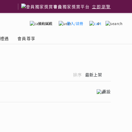
會員獨家獎賞平台
立即瀏覽
預約試戴
登入/註冊
0
嫁禮遇
會員尊享
國鑽石品牌
了解鑽石4C
排序
最新上架
重設