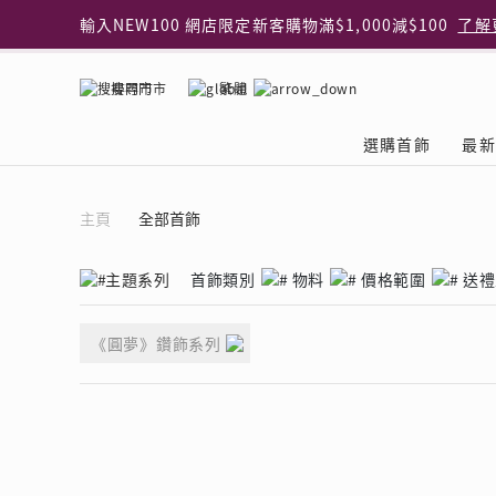
輸入NEW100 網店限定新客購物滿$1,000減$100
了解
輸入EAR20 網店買正價耳環2件8折
了解更多
指定純銀動物耳環2件享7折
了解更多
搜尋門市
繁體
網店限定 買鑽石吊墜享HK$300加購925純銀項鍊
了解
網店購物即享免費送貨服務
了解更多
選購首飾
最新
全港任何MaBelle門市自取貨
了解更多
網店限定 滿$3,000送精緻禮盒包裝及驚喜禮品
了解更
首飾類別
關於天然鑽
The Leo Diamond
專業穿耳體驗
最新推廣
關於收金增值服務
主題系列
ASHOKA
®
®
主頁
全部首飾
戒指
天然鑽體驗館
品牌介紹
專業服務
ELEMENTS 圓方新
探索收金增值的好處
聚光周年系
品牌介紹
耳環
預約導賞
閃爍體驗
穿耳後護理
收金增值服務 | 預約體
收購金飾流程
專屬蜜語DI
鑽飾一覽
主題系列
首飾類別
物料
價格範圍
送禮
項鏈 & 吊墜
查詢預約資料
鑽飾一覽
預約穿耳
天然鑽體驗 | 立即登記
顧客心聲
花語
換鑽升卡
《圓夢》鑽飾系列
手鏈 & 手鐲
換鑽升卡
為何選擇我們
一掃即賞 | f-Dollar
常見問題
女皇之選
Lookbook
腳鏈
常見問題
Share友賞 | 會員推
收金店舖一覽
Facets of 
品牌系列
品牌系列
其它
收費詳情
閃爍鑽飾展 | 穿耳體
立即預約
閃亮時代
D Series
Royal
所有類別
近期活動
婚嫁禮遇 | 預約體驗
網店限定貨
Lucky You
Eternity