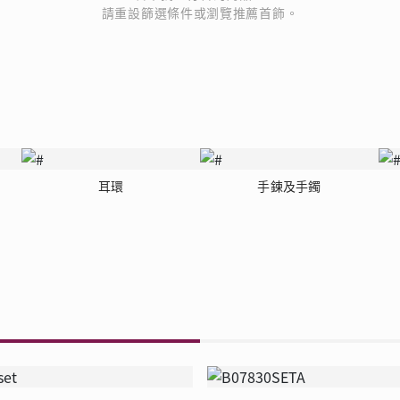
品
請重設篩選條件或瀏覽推薦首飾。
人氣推介
ne
每月優惠
網球手鏈
《花語》——初櫻鑽飾系列
珍珠系列
耳環
手鍊及手鐲