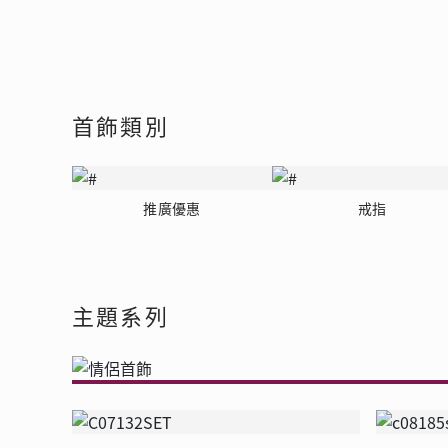
會員特選貨
更多推廣
BabyLEO
Beloved
求婚靈感
Turn to Shi
My First LEO
Breeze
首飾類別
幸福指環
推廣優惠
戒指
主題系列