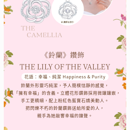
《鈴蘭》鑽飾
THE LILY OF THE VALLEY
花語：幸福、純潔 Happiness & Purity
鈴蘭外形靈巧純潔，予人簡樸恬靜的感覺，
具「擁有幸福」的含義。立體花形鑽飾採用微鑲鑲嵌，
手工更精細，配上粉紅色藍寶石嬌美動人。
把閃爍不朽的鈴蘭鑽飾送給所愛的人，
親手為她敲響幸福的鐘聲。