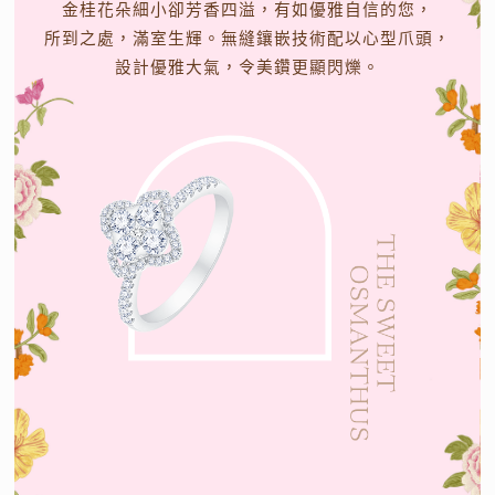
金桂花朵細小卻芳香四溢，有如優雅自信的您，
所到之處，滿室生輝。無縫鑲嵌技術配以心型爪頭，
設計優雅大氣，令美鑽更顯閃爍。