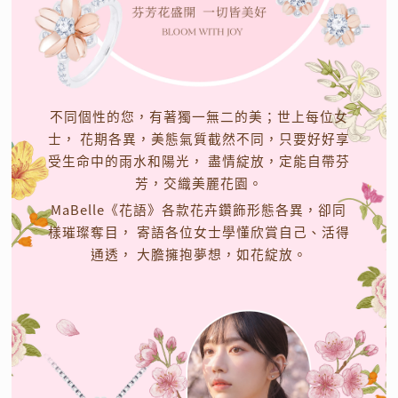
不同個性的您，有著獨一無二的美；世上每位女
士，
花期各異，美態氣質截然不同，只要好好享
受生命中的雨水和陽光，
盡情綻放，定能自帶芬
芳，交織美麗花園。
MaBelle《花語》各款花卉鑽飾形態各異，卻同
樣璀璨奪目，
寄語各位女士學懂欣賞自己、活得
通透，
大膽擁抱夢想，如花綻放。