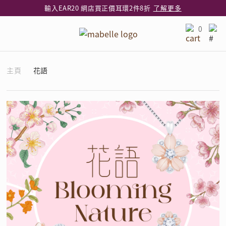
輸入EAR20 網店買正價耳環2件8折
了解更多
指定純銀動物耳環2件享7折
了解更多
0
網店限定 買鑽石吊墜享HK$300加購925純銀項鍊
了解更多
網店購物即享免費送貨服務
了解更多
主頁
花語
全港任何MaBelle門市自取貨
了解更多
網店限定 滿$3,000送精緻禮盒包裝及驚喜禮品
了解更多