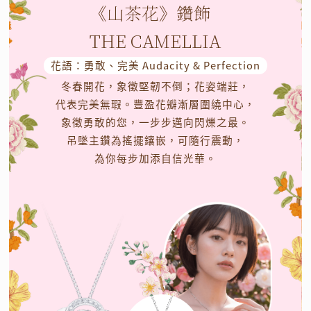
《山茶花》鑽飾
THE CAMELLIA
花語：勇敢、完美 Audacity & Perfection
冬春開花，象徵堅韌不倒；花姿端莊，
代表完美無瑕。豐盈花瓣漸層圍繞中心，
象徵勇敢的您，一步步邁向閃爍之最。
吊墜主鑽為搖擺鑲嵌，可隨行震動，
為你每步加添自信光華。