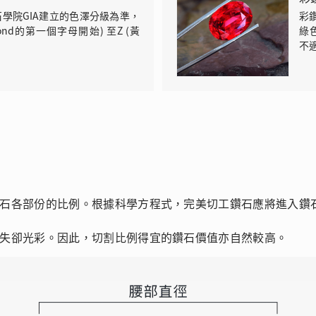
學院GIA建立的色澤分級為準，
彩
ond的第一個字母開始) 至Z (黃
綠
不
I
J
K
石各部份的比例。根據科學方程式，完美切工鑽石應將進入鑽
失卻光彩。因此，切割比例得宜的鑽石價值亦自然較高。