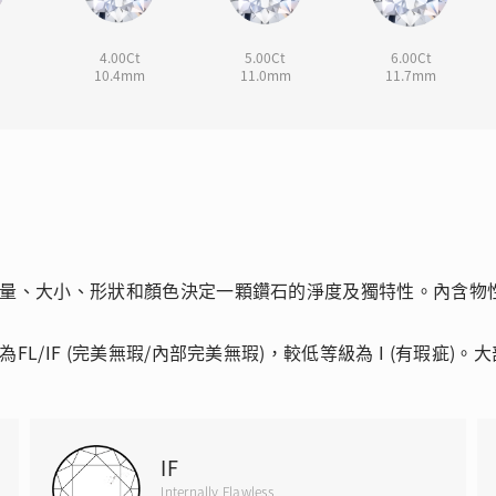
4.00Ct
5.00Ct
6.00Ct
10.4mm
11.0mm
11.7mm
量、大小、形狀和顏色決定一顆鑽石的淨度及獨特性。內含物
/IF (完美無瑕/內部完美無瑕)，較低等級為 I (有瑕疵)
IF
Internally Flawless