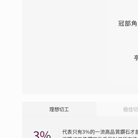
理想切工
極佳
3%
代表只有3%的一流高品質鑽石才