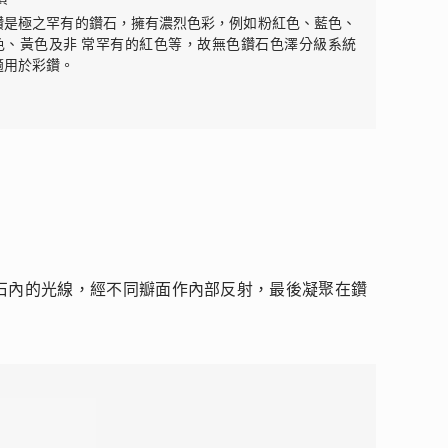
鑽是極之罕有的鑽石，擁有濃烈色彩，例如粉紅色、藍色、
色、黃色及非 常罕有的紅色等，故無色鑽石色澤分級系統
適用於彩鑽。
L
M
N
石內的光線，經不同瓣面作內部反射，最後凝聚在鑽