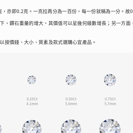
品
人氣推介
克，亦即0.2克。一克拉再分為一百份，每一份就稱為一分。故0.7
ne
每月優惠
下，鑽石重量的增大，其價值可以呈幾何級數增長；另一方面
網球手鏈
《花語》——初櫻鑽飾系列
珍珠系列
以按價錢、大小、質素及款式選購心宜產品。
0.25Ct
0.50Ct
0.75Ct
4.1mm
5.0mm
5.7mm