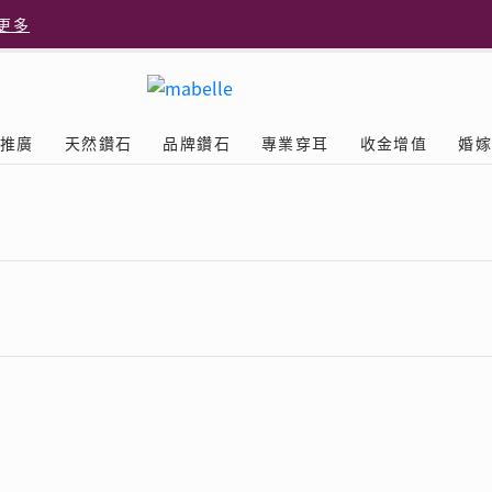
更多
更多
推廣
天然鑽石
品牌鑽石
專業穿耳
收金增值
婚
多
Diamond
鑽石學院
美耳體驗
送禮靈感
D.FL The Perfect
Natural Diamond
店隆重開幕
列
認識鑽石4C
美耳服務
可愛動物耳環
ELEMENTS圓方新店隆重開幕
立即預約
探索天然鑽石
The Leo Diamond
閃爍鑽飾展 | 穿耳活動
| 美
®
品牌故事
驗
Y鑽飾
挑選鑽石
預約美耳
字母鑽飾
品牌系列
鑽石證書
評估分析
十字形款式
獎勵
鑽石鑲嵌
美耳時尚
心形款式
薦計劃
Love
首飾保養
情侶款式
驗優惠
男士鑽飾
品
LEO送禮靈感