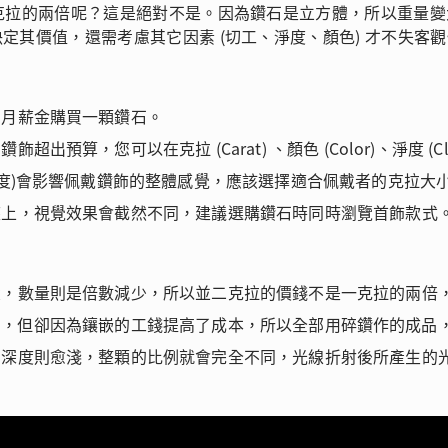
克拉的兩倍呢？這是絕對不是。因為鑽石是立方體，所以重量
其價值，還需考慮其它因素 (切工、淨度、顏色) 才不失客
個月薪金購買一顆鑽石。
，您可以在克拉 (Carat) 、顏色 (Color)、淨度 (Clar
厚度)會影響佩戴鑽飾的整體感覺，應該選擇適合佩戴者的克拉大
座上，視覺效果會截然不同，建議選購鑽石時同時瀏覽首飾款式
大，數量則是倍數減少，所以並二克拉的價錢不是一克拉的兩倍
許便宜許多，但卻因為鑲嵌的工錢提高了成本，所以全部用碎鑽作的成
，深度則愈淺，整顆的比例就會完全不同，光線折射後所產生的