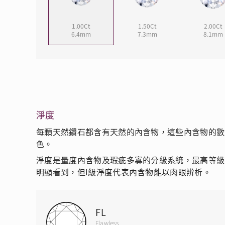
1.00Ct
1.50Ct
2.00Ct
6.4mm
7.3mm
8.1mm
淨度
每顆天然鑽石都含有天然的內含物，這些內含物的數
色。
淨度是量度內含物及瑕疵多寡的分級系統，最高等級為FL
明顯看到，但I級淨度代表內含物能以肉眼辨析。
FL
Flawless