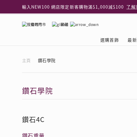
輸入NEW100 網店限定新客購物滿$1,000減$100
了解
輸入EAR20 網店買正價耳環2件8折
了解更多
指定純銀動物耳環2件享7折
了解更多
搜尋門市
繁體
網店限定 買鑽石吊墜享HK$300加購925純銀項鍊
了解
網店購物即享免費送貨服務
了解更多
選購首飾
最新
全港任何MaBelle門市自取貨
了解更多
網店限定 滿$3,000送精緻禮盒包裝及驚喜禮品
了解更
首飾類別
關於天然鑽
The Leo Diamond
專業穿耳體驗
最新推廣
關於收金增值服務
主題系列
ASHOKA
®
®
主頁
鑽石學院
戒指
天然鑽體驗館
品牌介紹
專業服務
ELEMENTS 圓方新
探索收金增值的好處
聚光周年系
品牌介紹
耳環
預約導賞
閃爍體驗
穿耳後護理
收金增值服務 | 預約體
收購金飾流程
專屬蜜語DI
鑽飾一覽
項鏈 & 吊墜
查詢預約資料
鑽飾一覽
預約穿耳
天然鑽體驗 | 立即登記
顧客心聲
花語
換鑽升卡
鑽石學院
手鏈 & 手鐲
換鑽升卡
為何選擇我們
一掃即賞 | f-Dollar
常見問題
女皇之選
Lookbook
腳鏈
常見問題
Share友賞 | 會員推
收金店舖一覽
Facets of 
品牌系列
品牌系列
其它
收費詳情
閃爍鑽飾展 | 穿耳體
立即預約
閃亮時代
鑽石4C
D Series
Royal
所有類別
近期活動
婚嫁禮遇 | 預約體驗
網店限定貨
鑽石重量
Lucky You
Eternity