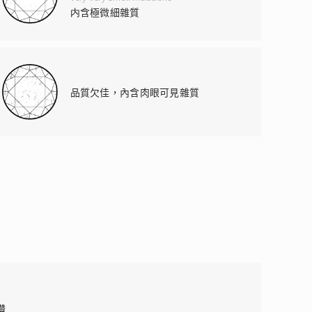
内含極微細雜質
品質欠佳，內含肉眼可見雜質
鑽