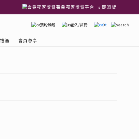
會員獨家獎賞平台
立即瀏覽
預約試戴
登入/註冊
0
嫁禮遇
會員尊享
國鑽石品牌
了解鑽石4C