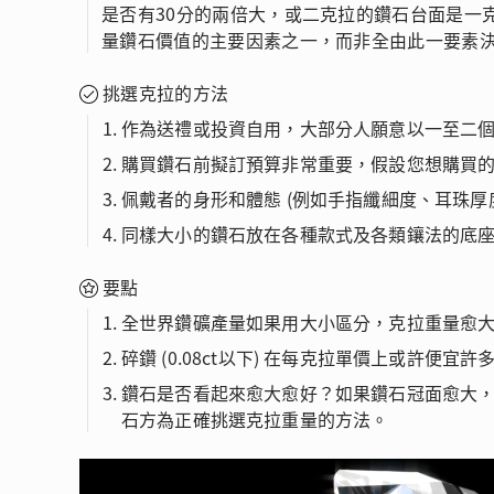
是否有30分的兩倍大，或二克拉的鑽石台面是一
量鑽石價值的主要因素之一，而非全由此一要素決定
挑選克拉的方法
作為送禮或投資自用，大部分人願意以一至二
購買鑽石前擬訂預算非常重要，假設您想購買的鑽飾超出預算
佩戴者的身形和體態 (例如手指纖細度、耳珠
同樣大小的鑽石放在各種款式及各類鑲法的底
要點
全世界鑽礦產量如果用大小區分，克拉重量愈
碎鑽 (0.08ct以下) 在每克拉單價上或
鑽石是否看起來愈大愈好？如果鑽石冠面愈大
石方為正確挑選克拉重量的方法。