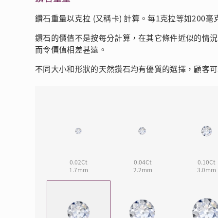
會員特選貨
更多推廣
BabyLEO
Beloved
鑽石重量以克拉 (又稱卡) 計算。每1克拉等如200毫
求婚靈感
Turn to Shi
鑽石的價值不是按每分計算，在其它條件近似的情況
My First LEO
Breeze
而令價值相差甚遠。
幸福指環
不同大小和形狀的天然鑽石均有優質的選擇，顧客可
0.02Ct
0.04Ct
0.10Ct
1.7mm
2.2mm
3.0mm