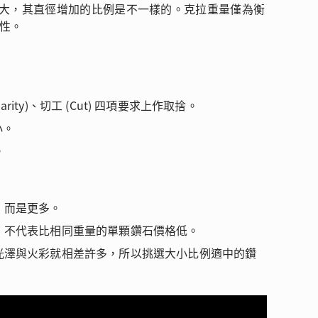
變大，其直徑增加的比例是不一樣的。克拉重量僅為衡
觀性。
ity)、切工 (Cut) 四項要求上作取捨。
小。
。
，而是更多。
品，不代表比相同重量的單顆鑽石價格低。
光澤與火彩就相差許多，所以挑選大小比例適中的鑽