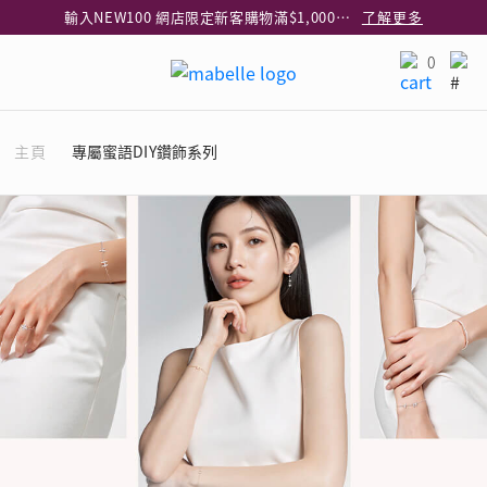
輸入NEW100 網店限定新客購物滿$1,000減$100
了解更多
輸入EAR20 網店買正價耳環2件8折
了解更多
0
指定純銀動物耳環2件享7折
了解更多
網店限定 買鑽石吊墜享HK$300加購925純銀項鍊
了解更多
主頁
專屬蜜語DIY鑽飾系列
網店購物即享免費送貨服務
了解更多
全港任何MaBelle門市自取貨
了解更多
網店限定 滿$3,000送精緻禮盒包裝及驚喜禮品
了解更多