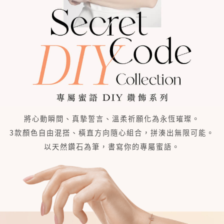
將心動瞬間、真摰誓言、溫柔祈願化為永恆璀璨。
3款顏色自由混搭、橫直方向隨心組合，拼湊出無限可能。
以天然鑽石為筆，書寫你的專屬蜜語。