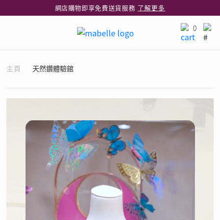
網店購物即享免費送貨服務
了解更多
全港任何MaBelle門市自取貨
了解更多
0
網店限定 滿$3,000送精緻禮盒包裝及驚喜禮品
了解更多
主頁
天然鑽體驗館