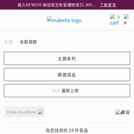
輸入NEW100 網店限定新客購物滿$1,000減$100
了解更多
輸入EAR20 網店買正價耳環2件8折
了解更多
0
指定純銀動物耳環2件享7折
了解更多
網店限定 買鑽石吊墜享HK$300加購925純銀項鍊
了解更多
主頁
全部首飾
網店購物即享免費送貨服務
了解更多
全港任何MaBelle門市自取貨
了解更多
網店限定 滿$3,000送精緻禮盒包裝及驚喜禮品
了解更多
最新上架
time-to-shine
重設
為您找到共
28
件貨品