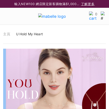
輸入NEW100 網店限定新客購物滿$1,000減$100
了解更多
輸入EAR20 網店買正價耳環2件8折
了解更多
0
指定純銀動物耳環2件享7折
了解更多
網店限定 買鑽石吊墜享HK$300加購925純銀項鍊
了解更多
主頁
U Hold My Heart
網店購物即享免費送貨服務
了解更多
全港任何MaBelle門市自取貨
了解更多
網店限定 滿$3,000送精緻禮盒包裝及驚喜禮品
了解更多