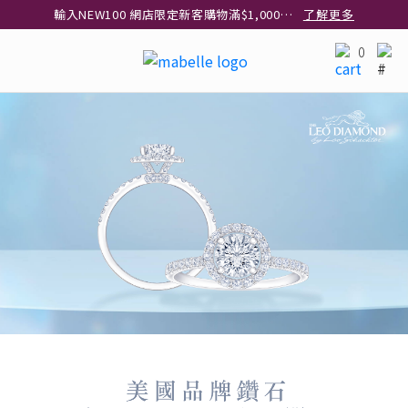
輸入NEW100 網店限定新客購物滿$1,000減$100
了解更多
輸入EAR20 網店買正價耳環2件8折
了解更多
0
指定純銀動物耳環2件享7折
了解更多
網店限定 買鑽石吊墜享HK$300加購925純銀項鍊
了解更多
網店購物即享免費送貨服務
了解更多
全港任何MaBelle門市自取貨
了解更多
網店限定 滿$3,000送精緻禮盒包裝及驚喜禮品
了解更多