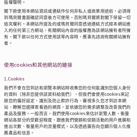
版權聲明。
閣下欲使用本網站資訊或連結作任何非私人或商業用途前，必須得
到瑪貝爾書面確認同意後方可使用，否則瑪貝爾將對閣下保留一切
追究權利。本網站所提及的或瑪貝爾同意透過連結方式經本網站進
入的任何第三方網站，有關網站內容的版權應為該網站擁有者所擁
有，閣下欲以任何方式使用該等內容時，應事先諮詢有關網站擁有
者。
使用cookies和其他網站的鏈接
1.Cookies
我們不會在您到訪和瀏覽本網站時收集您的任何能識別您個人身份
的資料（除非您提供該資料給我們），但我們會使用cookies來記
錄您的偏好設定、識別及防止欺詐行為、審視多久您才到訪本網
站、瞭解您選擇查看過的網頁，並依據您的需求調整及改善我們的
產品及服務。一般而言，我們使用cookies來估計瀏覽人數，衡量
網站各部分的受歡迎程度，跟進我們營銷和促銷活動的用戶進展和
進出次數、衡量用戶的流量模式，以及透過廣告向您顯示個人化推
薦產品和信息。