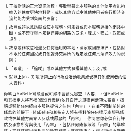
干擾對話的正常資訊流程、導致螢幕比本服務的其他使用者能夠
輸入的速度更快地移動，或以其他方式令其他使用者進行即時交
流的能力受到負面的影響；
故意或非故意妨礙或使本服務、伺服器或與本服務連接的網路中
斷，或不遵守與本服務連接的網路的要求，程式、程式、政策或
規則；
故意或非故意地違反任何適用的本地，國家或國際法律，包括但
不限於任何國家或其他證券交易所的規定及任何具法律效力的規
則；
「跟蹤」、「追蹤」或以其他方式騷擾其他人；及 /或
就以上(a) - (l) 項所禁止的行為或活動收集或儲存其他使用者的個
人資料。
你明白MaBelle可能會或可能不會預先審查「內容」，但MaBelle
和其指定人將有權(但沒有義務)依其自行之單獨判斷預先審查，拒
絕或移動任何經由本服務提供之任何「內容」。在並不限制前述的
條款的前提下，MaBelle和其指定人將有權移除任何違反本服務條
款或在其他方面令人反感或厭惡的「內容」。你同意你必須自行評
估及承擔所有與使用「內容」，包括任何倚賴該等「內容」的準確
性，完整性或用處相關的所有風險。就這些方面，你承認你不能倚