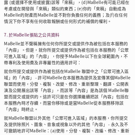
露 (或選擇不使用或披露)該等「來稿」，(d)MaBelle有可能已經在
考慮或在開發與「來稿」類似的東西；(e)你的「來稿」自動成為
MaBelle的財產而MaBelle並不對你負擔任何的義務；及(f)在任何
情況下你不享有任何收取報酬或任何形式的補償的權利。
7. 於MaBelle張貼之公共資料
MaBelle並不聲稱擁有任何你所提交或提供作為被包括在本服務的
「內容」。但是，就你所提交或提供作為被包括在本服務的「公眾
可進入區域」的「內容」，你授予MaBelle以下在全球範圍內，不
帶專利及使用費及非專屬性的適用許可：
就你所提交或提供作為被包括在MaBelle 聯盟中之「公眾可進入區
域」的「內容」 - 許可MaBelle在本服務為提供及宣傳某個MaBelle
聯盟而使用，分發、複製、改變、修改、重新整理、翻譯、公開表
演及公開展出該等「內容」，而該等「內容」是為該個 MaBelle聯
盟而提交或提供的。這許可只是在你選擇繼續把該「內容」包括在
本服務內時才存續，而當你移除或是當MaBelle從本服務移除該
「內容」時終止。
就MaBelle聯盟以外其他「公眾可進入區域」的本服務，你所提交
及提供除照片、圖象、音象或視象以外的其他「內容」 - 永久及不
可撤銷地許可MaBelle：(a)使用，分發、複製、改編、修改、重新