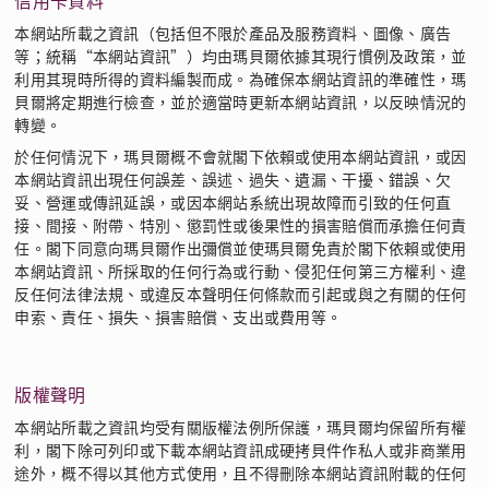
本網站所載之資訊（包括但不限於產品及服務資料、圖像、廣告
等；統稱“本網站資訊”）均由瑪貝爾依據其現行慣例及政策，並
利用其現時所得的資料編製而成。為確保本網站資訊的準確性，瑪
貝爾將定期進行檢查，並於適當時更新本網站資訊，以反映情況的
轉變。
於任何情況下，瑪貝爾概不會就閣下依賴或使用本網站資訊，或因
本網站資訊出現任何誤差、誤述、過失、遺漏、干擾、錯誤、欠
妥、營運或傳訊延誤，或因本網站系統出現故障而引致的任何直
接、間接、附帶、特別、懲罰性或後果性的損害賠償而承擔任何責
任。閣下同意向瑪貝爾作出彌償並使瑪貝爾免責於閣下依賴或使用
本網站資訊、所採取的任何行為或行動、侵犯任何第三方權利、違
反任何法律法規、或違反本聲明任何條款而引起或與之有關的任何
申索、責任、損失、損害賠償、支出或費用等。
版權聲明
本網站所載之資訊均受有關版權法例所保護，瑪貝爾均保留所有權
利，閣下除可列印或下載本網站資訊成硬拷貝件作私人或非商業用
途外，概不得以其他方式使用，且不得刪除本網站資訊附載的任何