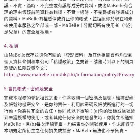
誤、不實、過時、不完整或有誤導成分的資料，或者MaBelle有合
理的理由懷疑前開資料為錯誤、不實、過時、不完整或有誤導成分
的資料，MaBelle有權暫停或終止你的帳號，並拒絕你於現在和未
來使用本服務之全部或一部。MaBelle十分關切所有使用者（特別
是兒童）的安全及私隱。
4. 私隱
由MaBelle保存並與你有關的「登記資料」及其他相關資料均受到
個人資料條例和本公司「私隱政策」之規管。請隨時到以下的網頁
瀏覽的私隱政策全文：
https://www.mabelle.com/hk/chi/information/policy#Privacy
5.會員帳號、密碼及安全
完成本服務的登記程式之後，你將收到一個密碼及帳號。維持密碼
及帳號的機密安全，是你的責任。利用該密碼及帳號所進行的一切
行動，你將負完全的責任。你同意以下事項：(a)你的密碼或帳號遭
到未獲授權的使用，或者其他任何安全問題發生時，你將立即通知
MaBelle，且(b)每次連線完畢，均結束你的帳號使用。你未能遵守
本項規定所衍生之任何損失或損害，MaBelle無法也不予負責。