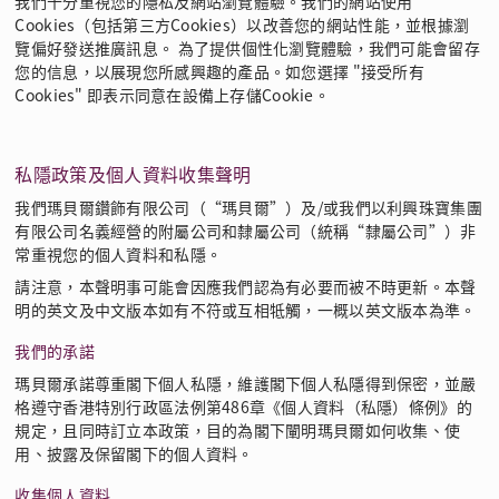
我們十分重視您的隱私及網站瀏覽體驗。我們的網站使用
Cookies（包括第三方Cookies）以改善您的網站性能，並根據瀏
覽偏好發送推廣訊息。 為了提供個性化瀏覽體驗，我們可能會留存
您的信息，以展現您所感興趣的產品。如您選擇 "接受所有
Cookies" 即表示同意在設備上存儲Cookie。
私隱政策及個人資料收集聲明
我們瑪貝爾鑽飾有限公司（“瑪貝爾”）及/或我們以利興珠寶集團
有限公司名義經營的附屬公司和隸屬公司（統稱“隸屬公司”）非
常重視您的個人資料和私隱。
請注意，本聲明事可能會因應我們認為有必要而被不時更新。本聲
明的英文及中文版本如有不符或互相牴觸，一概以英文版本為準。
我們的承諾
瑪貝爾承諾尊重閣下個人私隱，維護閣下個人私隱得到保密，並嚴
格遵守香港特別行政區法例第486章《個人資料（私隱）條例》的
規定，且同時訂立本政策，目的為閣下闡明瑪貝爾如何收集、使
用、披露及保留閣下的個人資料。
收集個人資料