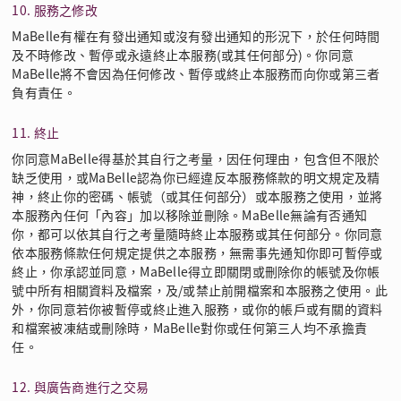
10. 服務之修改
MaBelle有權在有發出通知或沒有發出通知的形況下，於任何時間
及不時修改、暫停或永遠終止本服務(或其任何部分)。你同意
MaBelle將不會因為任何修改、暫停或終止本服務而向你或第三者
負有責任。
11. 終止
你同意MaBelle得基於其自行之考量，因任何理由，包含但不限於
缺乏使用，或MaBelle認為你已經違反本服務條款的明文規定及精
神，終止你的密碼、帳號（或其任何部分）或本服務之使用，並將
本服務內任何「內容」加以移除並刪除。MaBelle無論有否通知
你，都可以依其自行之考量隨時終止本服務或其任何部分。你同意
依本服務條款任何規定提供之本服務，無需事先通知你即可暫停或
終止，你承認並同意，MaBelle得立即關閉或刪除你的帳號及你帳
號中所有相關資料及檔案，及/或禁止前開檔案和本服務之使用。此
外，你同意若你被暫停或終止進入服務，或你的帳戶或有關的資料
和檔案被凍結或刪除時，MaBelle對你或任何第三人均不承擔責
任。
12. 與廣告商進行之交易