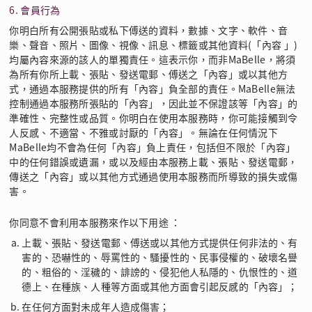
6. 會員行為
你明白所有公開張貼或私下傅送的資料，數據、文字、軟件、音
樂、聲音、照片、圖像、視像、訊息、標籤或其他資料(「內容 」)
均屬內容來源的該人的單獨責任。這表示你，而非MaBelle，將須
為所有你所上載、張貼、發送電郵、傅送之「內容」或以其他方
式，通過本服務提供的所有「內容」負全部的責任。MaBelle無法
控制通過本服務所張貼的「內容」，因此並不保證該等「內容」的
準確性、完整性或品質。你明白在使用本服務時，你可能接觸到令
人反感、不適當、不雅或討厭的「內容」。無論在任何情況下
MaBelle均不會為任何「內容」負上責任，包括但不限於「內容」
中的任何錯誤或遺漏，或以及經由本服務上載、張貼、發送電郵，
傳送之「內容」或以其他方式通過使用本服務而所導致的損失或傷
害。
你同意不會利用本服務來作以下用途 ：
上載、張貼、發送電郵、傅送或以其他方式提供任何非法的、有
害的、恐嚇性的、辱罵性的、騷擾性的、民事侵權的、破壞名譽
的、粗俗的、淫穢的、誹謗的、侵犯他人私隱的、仇恨性的、道
德上、在種族、人種等方面或其他方面會引起反感的「內容」；
在任何方面對未成年人造成傷害；