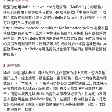
歡迎你使用MaBelle Jewellery有限公司(「MaBelle」) 的服務。
MaBelle為閣下提供服務時受以下的服務條款(「本服務條款」) 限
制；本服務條款有可能不時被MaBelle更新而不另行通知閣下。你
可以隨時到以下的網頁：
https://www.mabelle.com/hk/chi/information/policy 瀏覽本服
務條款的最新版本。此外，當你使用某些MaBelle所擁有或經營的
服務時，你及MaBelle雙方均需要遵守為特定服務而不時公開張貼
的指引及規則所限制；所有該等指引或規則於此經提述被包涵在本
服務條款內。MaBelle亦可能提供其他受不同或附加服務條款限制
的服務。
2. 服務說明
MaBelle透過MaBelle網絡為用戶提供豐富的線上資源，包括各種
通訊工具、線上論壇、購物服務、搜尋服務、個人化內容及品牌程
式設計（「本服務」）；用戶可透過各類型的媒體或已知的或將來
研發的裝置進入MaBelle網絡。你明白及同意本服務可能包括廣
告，而這些廣告是MaBelle為提供本服務所必須的。你亦明白及同
意本服務可能包括MaBelle發出的一些通訊，例如服務公告，行政
資訊及MaBelle通訊，而這些通訊是MaBelle服務的一部份，你並
不能選擇停止接收。