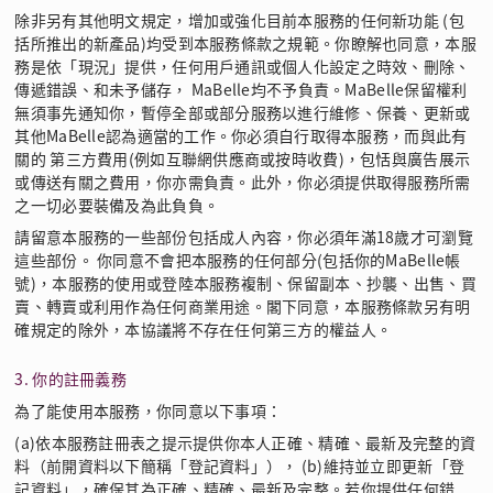
除非另有其他明文規定，增加或強化目前本服務的任何新功能 (包
括所推出的新產品)均受到本服務條款之規範。你瞭解也同意，本服
務是依「現況」提供，任何用戶通訊或個人化設定之時效、刪除、
傳遞錯誤、和未予儲存， MaBelle均不予負責。MaBelle保留權利
無須事先通知你，暫停全部或部分服務以進行維修、保養、更新或
其他MaBelle認為適當的工作。你必須自行取得本服務，而與此有
關的 第三方費用(例如互聯網供應商或按時收費)，包恬與廣告展示
或傳送有關之費用，你亦需負責。此外，你必須提供取得服務所需
之一切必要裝備及為此負負。
請留意本服務的一些部份包括成人內容，你必須年滿18歲才可瀏覽
這些部份。 你同意不會把本服務的任何部分(包括你的MaBelle帳
號)，本服務的使用或登陸本服務複制、保留副本、抄襲、出售、買
賣、轉賣或利用作為任何商業用途。閣下同意，本服務條款另有明
確規定的除外，本協議將不存在任何第三方的權益人。
3. 你的註冊義務
為了能使用本服務，你同意以下事項：
(a)依本服務註冊表之提示提供你本人正確、精確、最新及完整的資
料（前開資料以下簡稱「登記資料」）， (b)維持並立即更新「登
記資料」，確保其為正確、精確、最新及完整。若你提供任何錯