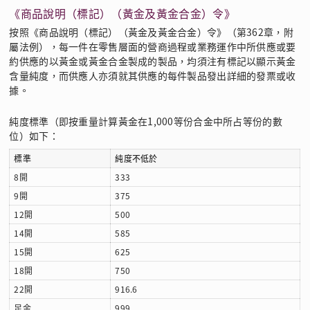
《商品說明（標記）（黃金及黃金合金）令》
按照《商品說明（標記）（黃金及黃金合金）令》（第362章，附
屬法例），每一件在零售層面的營商過程或業務運作中所供應或要
約供應的以黃金或黃金合金製成的製品，均須注有標記以顯示黃金
含量純度，而供應人亦須就其供應的每件製品發出詳細的發票或收
據。
純度標準（即按重量計算黃金在1,000等份合金中所占等份的數
位）如下：
標準
純度不低於
8開
333
9開
375
12開
500
14開
585
15開
625
18開
750
22開
916.6
足金
999