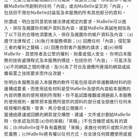
賴MaBelle所創制的任何「內容」或向MaBelle呈交的「內容」，
包括但不限在MaBelle討論區及本服務的所有其他部分的資料。
你讚成、明白並同意若依據法律或規定的要求，MaBelle可以進
入、保存及揭露你的帳戶資料及內容，或當MaBelle真誠地相信為
了以下目的合理地須要進入、保存及揭露你的帳戶資料及內容：(a)
遵守法律程式；(b)執行本服務條款；(c) 回應任何「內容」侵犯第
三者的權利之聲稱；(d) 回應你對客戶服務的請求；或(e)保障
MaBelle、其使用者及公眾的權利、財產或個人安全。 你明白本服
務的技術處理程式及本服務的傅送，包括你的「內容」，可能涉及
(a)不同網路之間的傅送，及(b)為了符合及適應所連接的網路或設
備裝置之技術要求而作出改變。
你明白本服務及嵌入本服務的軟件可能包括容許保護數碼材料的防
護構成要素，而使用這些材料是受MaBelle及提供內容給本服務的
內容供應商的使用規則所限制。你不能試圖推翻或規避嵌入本服務
的使用規則。嚴禁把本服務所提供的資料的部分或全部進行任何未
經授權的複製，發表、再分發或公開展示。
當通過建議或回饋的網頁提交構想、建議、文件或計劃給MaBelle
時，你承認及同意(a)你的來稿(「來稿」)不包含機密或私有的資
料；(b)MaBelle並不負有義務就「來稿」承擔任何明示或默示的保
密義務；(c)MaBelle將有權以任何方式，在全球任何媒體使用或披