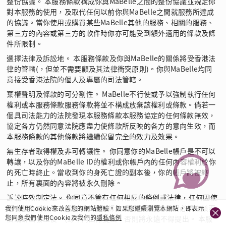
整份協議。 本服務條款構成你與MaBelle之間的整份協議並規定你
對本服務的使用，及取代任何以前你與MaBelle之間就服務所達成
的協議。當你使用或購買某些MaBelle其他的服務、相關的服務、
第三方的內容或第三方的軟件時你亦可能受到額外適用的條款及條
件所限制。
選擇法律及訴訟地。 本服務條款及你與MaBelle的關係將受香港法
律的管轄(，但並不需要顧及其法律衝突原則)。你與MaBelle均同
意接受香港法院的個人及專屬的司法管轄。
棄權聲明及條款的可分割性。 MaBelle不行使或予以強制執行任何
權利或本服務條款服務條款將並不構成放棄該權利或條款。倘若一
個具司法能力的法院發現本服務條款本服務協定的任何條款無效，
協定各方仍然同意法院應盡力使條款所反映的各方的意向生效，而
本服務條款的其他條款將繼續保留完全的效力及效果。
無生存者取得權及非可轉讓性。 你同意你的MaBelle帳戶是不可以
轉讓，以及你的MaBelle ID的權利或你帳戶內的任何內容權利於你
的死亡時終止。當收到你的身死亡證的副本後，你的帳戶將被終
止，所有裏面的內容將被永久刪除。
訴訟時效制定法。 你同意不管有任何相反的條例或法律，任何因使
用本服務或使用本服務或本服務條款相關的索償或訴因必須在該索
我們使用Cookie來改善您的網站體驗。如果您繼續瀏覽本網站，即表示
您同意我們使用Cookie及我們的
隱私條例
償或訴因發生後一(1)年內由你提出，否則將永遠不得提出。 本服