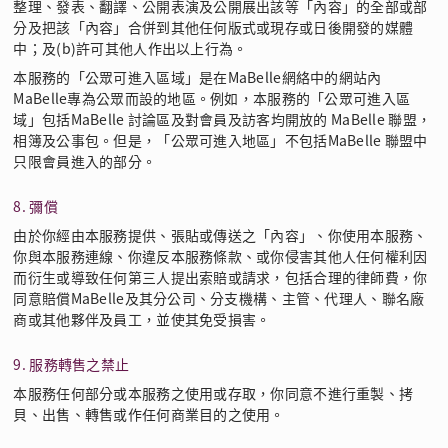
整理、發表、翻譯、公開表演及公開展出該等「內容」的全部或部
分及把該「內容」合併到其他任何版式或現存或日後開發的媒體
中；及(b)許可其他人作出以上行為。
本服務的「公眾可進入區域」是在MaBelle網絡中的網站內
MaBelle專為公眾而設的地區。例如，本服務的「公眾可進入區
域」包括MaBelle 討論區及對會員及訪客均開放的 MaBelle 聯盟，
相簿及公事包。但是，「公眾可進入地區」不包括MaBelle 聯盟中
只限會員進入的部分。
8. 彌償
由於你經由本服務提供、張貼或傳送之「內容」、你使用本服務、
你與本服務連線、你違反本服務條款、或你侵害其他人任何權利因
而衍生或導致任何第三人提出索賠或請求，包括合理的律師費，你
同意賠償MaBelle及其分公司、分支機構、主管、代理人、聯名廠
商或其他夥伴及員工，並使其免受損害。
9. 服務轉售之禁止
本服務任何部分或本服務之使用或存取，你同意不進行重製、拷
貝、出售、轉售或作任何商業目的之使用。