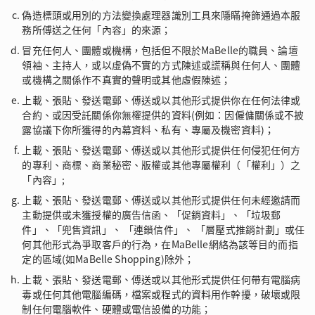
偽造標頭或用別的方法變換處理器識別工具來隱瞞掩飾通過本服
務所傅送之任何「內容」的來源；
冒充任何人、團體或機構，包括但不限於MaBelle的職員、論壇
領袖、主持人，或以虛偽不實的方式陳述或謊稱與任何人、團體
或機構之關係作不真實的聲明或其他虛假陳述；
上載、張貼、發送電郵、傅送或以其他形式提供你在任何法律或
合約、或因受託關係你無權提供的資料(例如：因僱傭關係或不披
露協議下你所獲得的內幕資料、私有、專屬及機密資料)；
上載、張貼、發送電郵、傅送或以其他形式提供任何侵犯任何方
的專利、商標、商業秘密、版權或其他專屬權利（「權利」）之
「內容」;
上載、張貼、發送電郵、傅送或以其他形式提供任何未經邀請而
主動提供或未獲授權的廣告信函、「促銷資料」、「垃圾郵
件」、「兜售資訊」、 「連鎖信件」、 「層壓式推銷計劃」或任
何其他形式為爭取客戶的行為，在MaBelle網絡為該等目的而指
定的區域(如MaBelle Shopping)除外；
上載、張貼、發送電郵、傅送或以其他形式提供任何帶有電腦病
毒或任何其他電腦編碼，檔案或程式的資料用作幹擾，破壞或限
制任何電腦軟件、硬體或電信設備的功能；