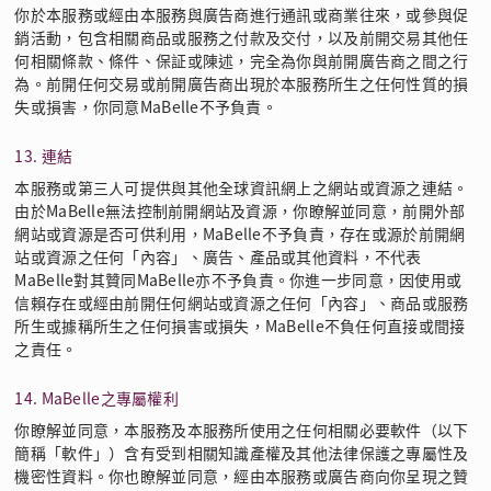
你於本服務或經由本服務與廣告商進行通訊或商業往來，或參與促
銷活動，包含相關商品或服務之付款及交付，以及前開交易其他任
何相關條款、條件、保証或陳述，完全為你與前開廣告商之間之行
為。前開任何交易或前開廣告商出現於本服務所生之任何性質的損
失或損害，你同意MaBelle不予負責。
13. 連結
本服務或第三人可提供與其他全球資訊網上之網站或資源之連結。
由於MaBelle無法控制前開網站及資源，你瞭解並同意，前開外部
網站或資源是否可供利用，MaBelle不予負責，存在或源於前開網
站或資源之任何「內容」、廣告、產品或其他資料，不代表
MaBelle對其贊同MaBelle亦不予負責。你進一步同意，因使用或
信賴存在或經由前開任何網站或資源之任何「內容」、商品或服務
所生或據稱所生之任何損害或損失，MaBelle不負任何直接或間接
之責任。
14. MaBelle之專屬權利
你瞭解並同意，本服務及本服務所使用之任何相關必要軟件（以下
簡稱「軟件」）含有受到相關知識產權及其他法律保護之專屬性及
機密性資料。你也瞭解並同意，經由本服務或廣告商向你呈現之贊