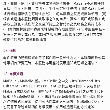
潤、商譽、使用、資料損失或其他無形損失，MaBelle不承擔任何
直接、間接、附帶、特別、衍生性或懲罰性賠償（即使MaBelle已
被告知前開賠償之可能性亦然）：(i)本服務之使用或無法使用，(ii)
經由或透過本服務購買或取得之任何商品、資料、資訊或服務，或
接收之訊息，或進行之交易所衍生之替代商品及服務之購買成本，
(iii)你的傳輸或資料遭到未獲授權的存取或變造，(iv)本服務中任何
第三人之聲明或行為，或(v)本服務(在此服務條款中以其他方式明
確提供的除外)其他相關事宜。
17. 通知
向你發出的通知得經由電子郵件和一般郵件為之。本服務條款或其
他事項有所變更時，本服務亦可能將展示通知或通知之連結。
18. 商標資訊
MaBelle、MaBelle標誌、MaBelle 之中文、It’s Diamond. It’s
Different.、It’s LEO. It’s Brilliant. 商標及服務標章，以及其他
MaBelle標誌及產品、服務名稱，均為MaBelle公司之商標（以下
簡稱「MaBelle標章」）。未經MaBelle事先書面同意，你同意不
以任何形式的展示、使用或透過其他方式處置「MaBelle標章」，
也同意不陳述或聲稱你有權展示、使用或透過其他方式處置