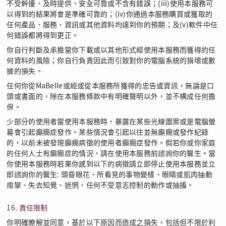
不受幹擾、及時提供、安全可靠或不含有錯誤；(iii)使用本服務可
以得到的結果將會是準確可靠的；(iv)你通過本服務購買或獲取的
任何產品、服務、資訊或其他資料均達到你的預期；及(v)軟件中任
何錯誤都將得到更正。
你自行判斷及承擔當你下載或以其他形式經使用本服務而獲得的任
何資料的風險；你自行負責因此而引致對你的電腦系統的損壞或數
據的損失。
任何你從MaBelle或經或從本服務所獲得的忠告或資訊，無論是口
頭或書面的，除在本服務條款中有明確聲明以外，並不構成任何擔
保。
少部分的使用者當使用本服務時，暴露在某些光線圖案或是電腦螢
幕會引起癲癇症發作。某些情況會引起以往並無癲癇或發作紀錄
的，以前未被發現癲癇病徵的使用者癲癇症發作。假若你或你家庭
的任何人士有癲癇症的情況，請在使用本服務前諮詢你的醫生。當
你使用本服務時若果你感到以下的病徵請立即停止使用本服務並立
即諮詢你的醫生: 頭昏眼花、所看見的事物變樣、眼睛或肌肉抽動
痙攣、失去知覺、迷惘、任何不受意志控制的動作或抽搐。
16. 責任限制
你明確瞭解並同意，基於以下原因而造成之損失，包括但不限於利