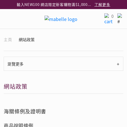
輸入NEW100 網店限定新客購物滿$1,000減$100
了解更多
輸入EAR20 網店買正價耳環2件8折
了解更多
0
指定純銀動物耳環2件享7折
了解更多
網店限定 買鑽石吊墜享HK$300加購925純銀項鍊
了解更多
主頁
網站政策
網店購物即享免費送貨服務
了解更多
全港任何MaBelle門市自取貨
了解更多
網店限定 滿$3,000送精緻禮盒包裝及驚喜禮品
了解更多
+
瀏覽更多
網站政策
海關條例及證明書
商品說明條例