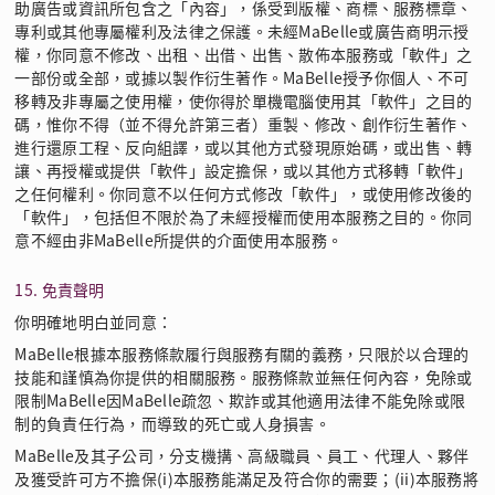
助廣告或資訊所包含之「內容」，係受到版權、商標、服務標章、
專利或其他專屬權利及法律之保護。未經MaBelle或廣告商明示授
權，你同意不修改、出租、出借、出售、散佈本服務或「軟件」之
一部份或全部，或據以製作衍生著作。MaBelle授予你個人、不可
移轉及非專屬之使用權，使你得於單機電腦使用其「軟件」之目的
碼，惟你不得（並不得允許第三者）重製、修改、創作衍生著作、
進行還原工程、反向組譯，或以其他方式發現原始碼，或出售、轉
讓、再授權或提供「軟件」設定擔保，或以其他方式移轉「軟件」
之任何權利。你同意不以任何方式修改「軟件」，或使用修改後的
「軟件」，包括但不限於為了未經授權而使用本服務之目的。你同
意不經由非MaBelle所提供的介面使用本服務。
15. 免責聲明
你明確地明白並同意：
MaBelle根據本服務條款履行與服務有關的義務，只限於以合理的
技能和謹慎為你提供的相關服務。服務條款並無任何內容，免除或
限制MaBelle因MaBelle疏忽、欺詐或其他適用法律不能免除或限
制的負責任行為，而導致的死亡或人身損害。
MaBelle及其子公司，分支機搆、高級職員、員工、代理人、夥伴
及獲受許可方不擔保(i)本服務能滿足及符合你的需要；(ii)本服務將