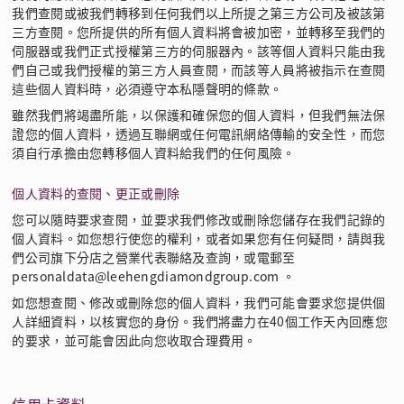
我們查閱或被我們轉移到任何我們以上所提之第三方公司及被該第
三方查閱。您所提供的所有個人資料將會被加密，並轉移至我們的
伺服器或我們正式授權第三方的伺服器內。該等個人資料只能由我
們自己或我們授權的第三方人員查閱，而該等人員將被指示在查閱
這些個人資料時，必須遵守本私隱聲明的條款。
雖然我們將竭盡所能，以保護和確保您的個人資料，但我們無法保
證您的個人資料，透過互聯網或任何電訊網絡傳輸的安全性，而您
須自行承擔由您轉移個人資料給我們的任何風險。
個人資料的查閱、更正或刪除
您可以隨時要求查閱，並要求我們修改或刪除您儲存在我們記錄的
個人資料。如您想行使您的權利，或者如果您有任何疑問，請與我
們公司旗下分店之營業代表聯絡及查詢，或電郵至
personaldata@leehengdiamondgroup.com 。
如您想查閱、修改或刪除您的個人資料，我們可能會要求您提供個
人詳細資料，以核實您的身份。我們將盡力在40個工作天內回應您
的要求，並可能會因此向您收取合理費用。
信用卡資料