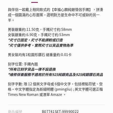
與伴侶一起戴上相同款式的【幸福心願純銀情侶手鐲】，拼湊
成一個圓滿的心形圖案，證明對方是生命中不可或缺的另一
半。
男裝銀重約
:11.50
克，
手鐲尺
寸
約
:58mm
女裝銀重約
:6.90
克，
手鐲尺
寸
約
:53mm
*
尺寸已固定，尺寸不能調較或訂造
*
尺寸僅供參考，實際尺寸以貨品實物為準
男女裝均有
1
粒圓形鑽石
總重量約
:0.01
卡
刻字位置
:
手鐲內圈
*
所有已刻字貨品一律不設退換
*
維修保養服務不適用於所有
925
純銀商品及
925
純銀鑽石商品
刻字字數
:
限
12
個英文字母或
6
個中文字，包括標點符號、空
格。中文字體指定為新細明體
(pmingliu) ;
英文字體可選正楷
Times New Roman
或潦草
Amaze
。
商品編號
B07741SET-99990022