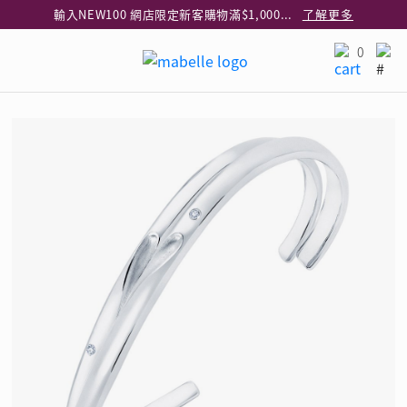
輸入NEW100 網店限定新客購物滿$1,000減$100
了解更多
輸入EAR20 網店買正價耳環2件8折
了解更多
0
指定純銀動物耳環2件享7折
了解更多
網店限定 買鑽石吊墜享HK$300加購925純銀項鍊
了解更多
網店購物即享免費送貨服務
了解更多
全港任何MaBelle門市自取貨
了解更多
網店限定 滿$3,000送精緻禮盒包裝及驚喜禮品
了解更多