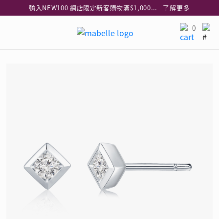
輸入NEW100 網店限定新客購物滿$1,000減$100
了解更多
輸入EAR20 網店買正價耳環2件8折
了解更多
0
指定純銀動物耳環2件享7折
了解更多
網店限定 買鑽石吊墜享HK$300加購925純銀項鍊
了解更多
網店購物即享免費送貨服務
了解更多
全港任何MaBelle門市自取貨
了解更多
網店限定 滿$3,000送精緻禮盒包裝及驚喜禮品
了解更多