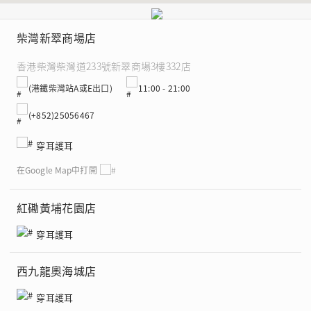
柴灣新翠商場店
穿耳護耳
香港柴灣柴灣道233號新翠商場3樓332店
(港鐵柴灣站A或E出口)
11:00 - 21:00
(+852)25056467
穿耳護耳
在Google Map中打開
紅磡黃埔花園店
穿耳護耳
西九龍奧海城店
穿耳護耳