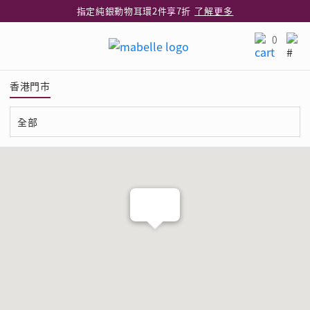
指定純銀動物耳環2件享7折
了解更多
網店限定 買鑽石吊墜享HK$300加購925純銀項鍊
了解更多
0
網店購物即享免費送貨服務
了解更多
全港任何MaBelle門市自取貨
了解更多
香港門市
網店限定 滿$3,000送精緻禮盒包裝及驚喜禮品
了解更多