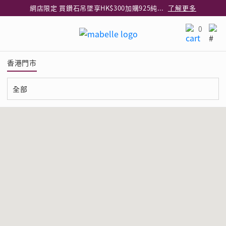
網店限定 買鑽石吊墜享HK$300加購925純銀項鍊
了解更多
網店購物即享免費送貨服務
了解更多
0
全港任何MaBelle門市自取貨
了解更多
網店限定 滿$3,000送精緻禮盒包裝及驚喜禮品
了解更多
香港門市