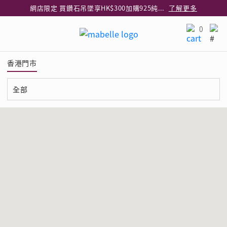
網店限定 買鑽石吊墜享HK$300加購925純銀項鍊
了解更多
網店購物即享免費送貨服務
了解更多
0
全港任何MaBelle門市自取貨
了解更多
網店限定 滿$3,000送精緻禮盒包裝及驚喜禮品
了解更多
香港門市