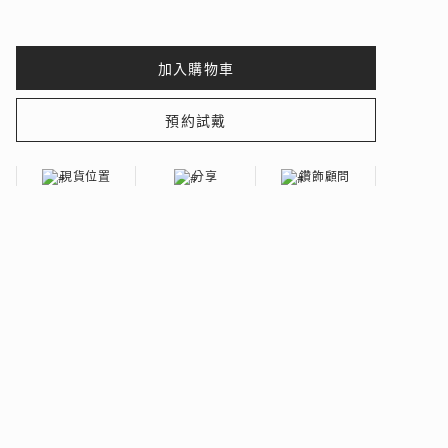
 瑰麗登場
現貨位置
分享
鑽飾顧問