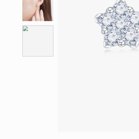
會員特選貨
更多推廣
BabyLEO
Beloved
求婚靈感
Turn to Shi
My First LEO
Breeze
幸福指環