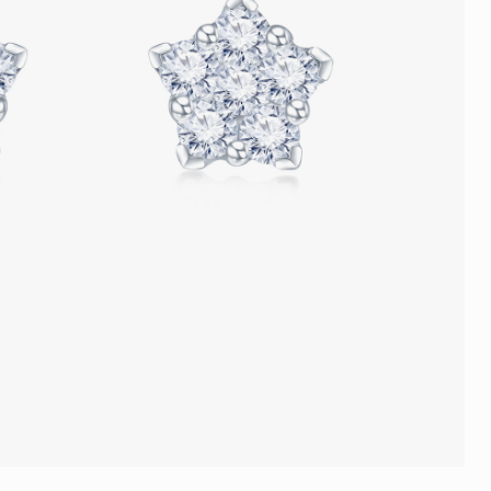
品
人氣推介
ne
每月優惠
網球手鏈
《花語》——初櫻鑽飾系列
珍珠系列