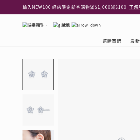
輸入NEW100 網店限定新客購物滿$1,000減$100
了解
輸入EAR20 網店買正價耳環2件8折
了解更多
指定純銀動物耳環2件享7折
了解更多
搜尋門市
繁體
網店限定 買鑽石吊墜享HK$300加購925純銀項鍊
了解
網店購物即享免費送貨服務
了解更多
選購首飾
最新
全港任何MaBelle門市自取貨
了解更多
網店限定 滿$3,000送精緻禮盒包裝及驚喜禮品
了解更
首飾類別
關於天然鑽
The Leo Diamond
專業穿耳體驗
最新推廣
關於收金增值服務
主題系列
ASHOKA
®
®
戒指
天然鑽體驗館
品牌介紹
專業服務
ELEMENTS 圓方新
探索收金增值的好處
聚光周年系
品牌介紹
耳環
預約導賞
閃爍體驗
穿耳後護理
收金增值服務 | 預約體
收購金飾流程
專屬蜜語DI
鑽飾一覽
項鏈 & 吊墜
查詢預約資料
鑽飾一覽
預約穿耳
天然鑽體驗 | 立即登記
顧客心聲
花語
換鑽升卡
手鏈 & 手鐲
換鑽升卡
為何選擇我們
一掃即賞 | f-Dollar
常見問題
女皇之選
Lookbook
腳鏈
常見問題
Share友賞 | 會員推
收金店舖一覽
Facets of 
品牌系列
品牌系列
其它
收費詳情
閃爍鑽飾展 | 穿耳體
立即預約
閃亮時代
D Series
Royal
所有類別
近期活動
婚嫁禮遇 | 預約體驗
網店限定貨
Lucky You
Eternity