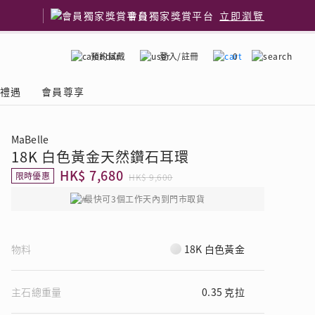
會員獨家獎賞平台
立即瀏覽
預約試戴
登入/註冊
0
嫁禮遇
會員尊享
MaBelle
18K 白色黃金天然鑽石耳環
國鑽石品牌
了解鑽石4C
HK$ 7,680
限時優惠
HK$ 9,600
最快可3個工作天內到門市取貨
物料
18K 白色黃金
主石總重量
0.35 克拉