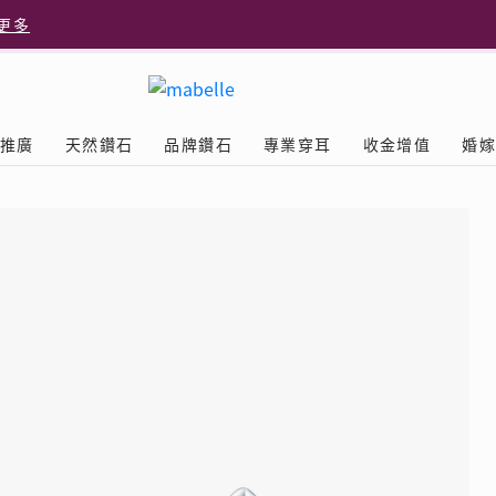
更多
更多
推廣
天然鑽石
品牌鑽石
專業穿耳
收金增值
婚
多
Diamond
鑽石學院
美耳體驗
送禮靈感
D.FL The Perfect
Natural Diamond
店隆重開幕
列
認識鑽石4C
美耳服務
可愛動物耳環
ELEMENTS圓方新店隆重開幕
立即預約
探索天然鑽石
The Leo Diamond
閃爍鑽飾展 | 穿耳活動
| 美
®
品牌故事
驗
Y鑽飾
挑選鑽石
預約美耳
字母鑽飾
品牌系列
鑽石證書
評估分析
十字形款式
獎勵
鑽石鑲嵌
美耳時尚
心形款式
薦計劃
Love
首飾保養
情侶款式
驗優惠
男士鑽飾
品
LEO送禮靈感