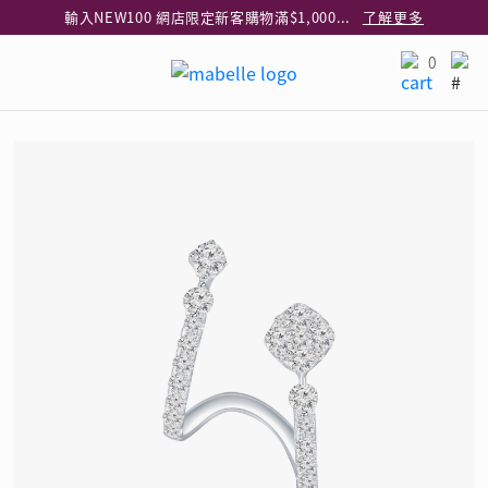
輸入NEW100 網店限定新客購物滿$1,000減$100
了解更多
輸入EAR20 網店買正價耳環2件8折
了解更多
0
指定純銀動物耳環2件享7折
了解更多
網店限定 買鑽石吊墜享HK$300加購925純銀項鍊
了解更多
網店購物即享免費送貨服務
了解更多
全港任何MaBelle門市自取貨
了解更多
網店限定 滿$3,000送精緻禮盒包裝及驚喜禮品
了解更多