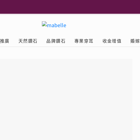
更多
推廣
天然鑽石
品牌鑽石
專業穿耳
收金增值
婚
多
Diamond
鑽石學院
美耳體驗
送禮靈感
D.FL The Perfect
Natural Diamond
店隆重開幕
列
認識鑽石4C
美耳服務
可愛動物耳環
ELEMENTS圓方新店隆重開幕
立即預約
探索天然鑽石
The Leo Diamond
閃爍鑽飾展 | 穿耳活動
| 美
®
品牌故事
驗
Y鑽飾
挑選鑽石
預約美耳
字母鑽飾
品牌系列
鑽石證書
評估分析
十字形款式
獎勵
鑽石鑲嵌
美耳時尚
心形款式
薦計劃
Love
首飾保養
情侶款式
驗優惠
男士鑽飾
品
LEO送禮靈感