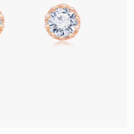
品
人氣推介
ne
每月優惠
網球手鏈
《花語》——初櫻鑽飾系列
珍珠系列