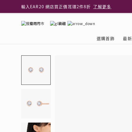
輸入EAR20 網店買正價耳環2件8折
了解更多
指定純銀動物耳環2件享7折
了解更多
網店限定 買鑽石吊墜享HK$300加購925純銀項鍊
了解
搜尋門市
繁體
網店購物即享免費送貨服務
了解更多
全港任何MaBelle門市自取貨
了解更多
選購首飾
最新
網店限定 滿$3,000送精緻禮盒包裝及驚喜禮品
了解更
首飾類別
關於天然鑽
The Leo Diamond
專業穿耳體驗
最新推廣
關於收金增值服務
主題系列
ASHOKA
®
®
戒指
天然鑽體驗館
品牌介紹
專業服務
ELEMENTS 圓方新
探索收金增值的好處
聚光周年系
品牌介紹
耳環
預約導賞
閃爍體驗
穿耳後護理
收金增值服務 | 預約體
收購金飾流程
專屬蜜語DI
鑽飾一覽
項鏈 & 吊墜
查詢預約資料
鑽飾一覽
預約穿耳
天然鑽體驗 | 立即登記
顧客心聲
花語
換鑽升卡
手鏈 & 手鐲
換鑽升卡
為何選擇我們
一掃即賞 | f-Dollar
常見問題
女皇之選
Lookbook
腳鏈
常見問題
Share友賞 | 會員推
收金店舖一覽
Facets of 
品牌系列
品牌系列
其它
收費詳情
閃爍鑽飾展 | 穿耳體
立即預約
閃亮時代
D Series
Royal
所有類別
近期活動
婚嫁禮遇 | 預約體驗
網店限定貨
Lucky You
Eternity