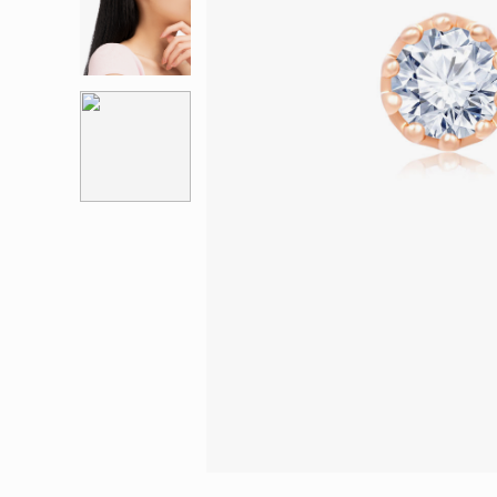
會員特選貨
更多推廣
BabyLEO
Beloved
求婚靈感
Turn to Shi
My First LEO
Breeze
幸福指環