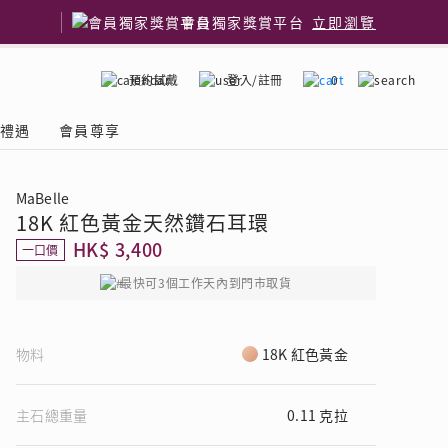
會員獨家獎賞平台
立即瀏覽
預約試戴
登入/註冊
0
嫁禮遇
會員尊享
MaBelle
18K 紅色黃金天然鑽石耳環
國鑽石品牌
了解鑽石4C
HK$ 3,400
一口價
最快可3個工作天內到門市取貨
物料
18K 紅色黃金
主石總重量
0.11 克拉