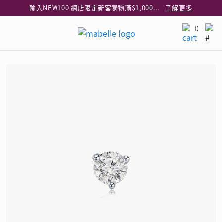
輸入NEW100 網店限定新客購物滿$1,000減$100
了解更多
輸入EAR20 網店買正價耳環2件8折
了解更多
0
指定純銀動物耳環2件享7折
了解更多
網店限定 買鑽石吊墜享HK$300加購925純銀項鍊
了解更多
網店購物即享免費送貨服務
了解更多
全港任何MaBelle門市自取貨
了解更多
網店限定 滿$3,000送精緻禮盒包裝及驚喜禮品
了解更多