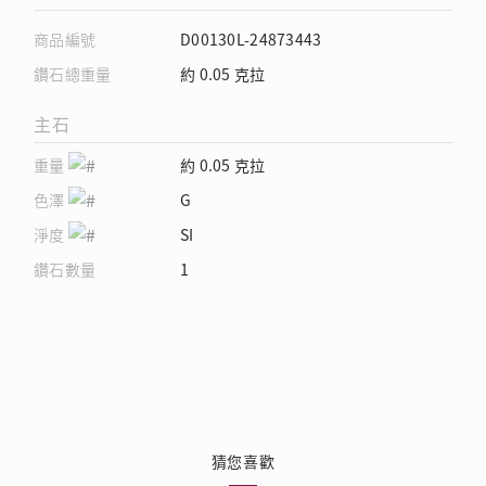
商品編號
D00130L-24873443
鑽石總重量
約 0.05 克拉
主石
重量
約 0.05 克拉
色澤
G
淨度
SI
鑽石數量
1
猜您喜歡