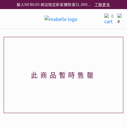
輸入NEW100 網店限定新客購物滿$1,000減$100
了解更多
輸入EAR20 網店買正價耳環2件8折
了解更多
0
指定純銀動物耳環2件享7折
了解更多
網店限定 買鑽石吊墜享HK$300加購925純銀項鍊
了解更多
網店購物即享免費送貨服務
了解更多
全港任何MaBelle門市自取貨
了解更多
網店限定 滿$3,000送精緻禮盒包裝及驚喜禮品
了解更多
此商品暫時售罄