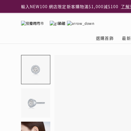
輸入NEW100 網店限定新客購物滿$1,000減$100
了解
輸入EAR20 網店買正價耳環2件8折
了解更多
指定純銀動物耳環2件享7折
了解更多
搜尋門市
繁體
網店限定 買鑽石吊墜享HK$300加購925純銀項鍊
了解
網店購物即享免費送貨服務
了解更多
選購首飾
最新
全港任何MaBelle門市自取貨
了解更多
網店限定 滿$3,000送精緻禮盒包裝及驚喜禮品
了解更
首飾類別
關於天然鑽
The Leo Diamond
專業穿耳體驗
最新推廣
關於收金增值服務
主題系列
ASHOKA
®
®
戒指
天然鑽體驗館
品牌介紹
專業服務
ELEMENTS 圓方新
探索收金增值的好處
聚光周年系
品牌介紹
耳環
預約導賞
閃爍體驗
穿耳後護理
收金增值服務 | 預約體
收購金飾流程
專屬蜜語DI
鑽飾一覽
項鏈 & 吊墜
查詢預約資料
鑽飾一覽
預約穿耳
天然鑽體驗 | 立即登記
顧客心聲
花語
換鑽升卡
手鏈 & 手鐲
換鑽升卡
為何選擇我們
一掃即賞 | f-Dollar
常見問題
女皇之選
Lookbook
腳鏈
常見問題
Share友賞 | 會員推
收金店舖一覽
Facets of 
品牌系列
品牌系列
其它
收費詳情
閃爍鑽飾展 | 穿耳體
立即預約
閃亮時代
D Series
Royal
所有類別
近期活動
婚嫁禮遇 | 預約體驗
網店限定貨
Lucky You
Eternity