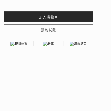
 瑰麗登場
現貨位置
分享
鑽飾顧問