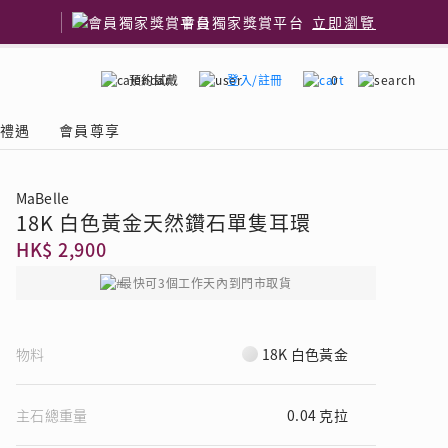
會員獨家獎賞平台
立即瀏覽
預約試戴
登入/註冊
0
嫁禮遇
會員尊享
MaBelle
18K 白色黃金天然鑽石單隻耳環
國鑽石品牌
了解鑽石4C
HK$ 2,900
最快可3個工作天內到門市取貨
物料
18K 白色黃金
主石總重量
0.04 克拉