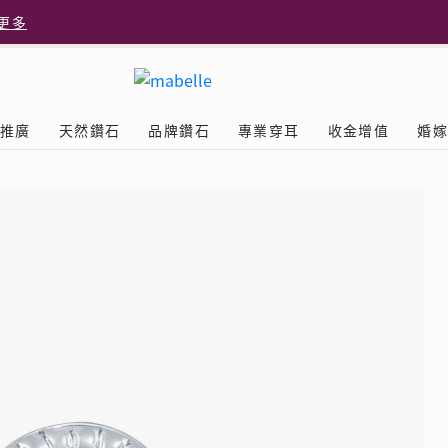
更多
更多
推廣
天然鑽石
品牌鑽石
專業穿耳
收金增值
婚
多
Diamond
鑽石學院
美耳體驗
送禮靈感
D.FL The Perfect
Natural Diamond
店隆重開幕
列
認識鑽石4C
美耳服務
可愛動物耳環
ELEMENTS圓方新店隆重開幕
立即預約
探索天然鑽石
The Leo Diamond
閃爍鑽飾展 | 穿耳活動
| 美
®
品牌故事
驗
Y鑽飾
挑選鑽石
預約美耳
字母鑽飾
品牌系列
鑽石證書
評估分析
十字形款式
獎勵
鑽石鑲嵌
美耳時尚
心形款式
薦計劃
Love
首飾保養
情侶款式
驗優惠
男士鑽飾
品
LEO送禮靈感