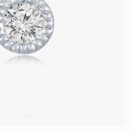
品
人氣推介
ne
每月優惠
網球手鏈
《花語》——初櫻鑽飾系列
珍珠系列