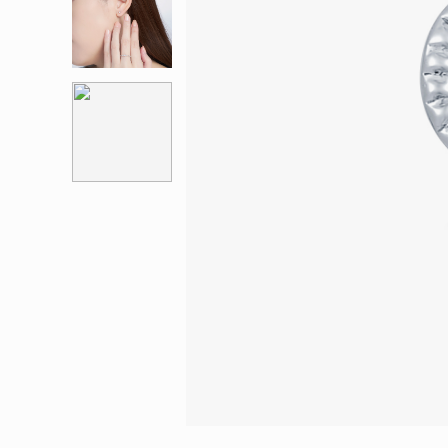
會員特選貨
更多推廣
BabyLEO
Beloved
求婚靈感
Turn to Shi
My First LEO
Breeze
幸福指環