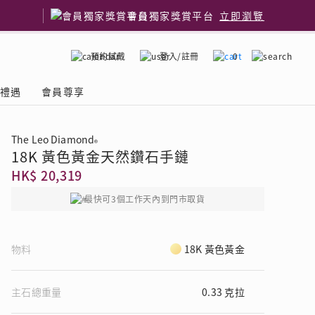
會員獨家獎賞平台
立即瀏覽
預約試戴
登入/註冊
0
嫁禮遇
會員尊享
The Leo Diamond
®
18K 黃色黃金天然鑽石手鏈
國鑽石品牌
了解鑽石4C
HK$ 20,319
最快可3個工作天內到門市取貨
物料
18K 黃色黃金
主石總重量
0.33 克拉