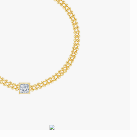
品
人氣推介
ne
每月優惠
網球手鏈
《花語》——初櫻鑽飾系列
珍珠系列