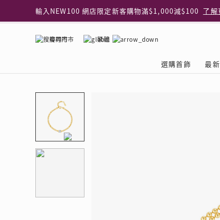
輸入NEW100 網店限定新客購物滿$1,000減$100
了解
輸入EAR20 網店買正價耳環2件8折
了解更多
指定純銀動物耳環2件享7折
了解更多
搜尋門市
繁體
網店限定 買鑽石吊墜享HK$300加購925純銀項鍊
了解
網店購物即享免費送貨服務
了解更多
選購首飾
最新
全港任何MaBelle門市自取貨
了解更多
網店限定 滿$3,000送精緻禮盒包裝及驚喜禮品
了解更
首飾類別
關於天然鑽
The Leo Diamond
專業穿耳體驗
最新推廣
關於收金增值服務
主題系列
ASHOKA
®
®
戒指
天然鑽體驗館
品牌介紹
專業服務
ELEMENTS 圓方新
探索收金增值的好處
聚光周年系
品牌介紹
耳環
預約導賞
閃爍體驗
穿耳後護理
收金增值服務 | 預約體
收購金飾流程
專屬蜜語DI
鑽飾一覽
項鏈 & 吊墜
查詢預約資料
鑽飾一覽
預約穿耳
天然鑽體驗 | 立即登記
顧客心聲
花語
換鑽升卡
手鏈 & 手鐲
換鑽升卡
為何選擇我們
一掃即賞 | f-Dollar
常見問題
女皇之選
Lookbook
腳鏈
常見問題
Share友賞 | 會員推
收金店舖一覽
Facets of 
品牌系列
品牌系列
其它
收費詳情
閃爍鑽飾展 | 穿耳體
立即預約
閃亮時代
D Series
Royal
所有類別
近期活動
婚嫁禮遇 | 預約體驗
網店限定貨
Lucky You
Eternity