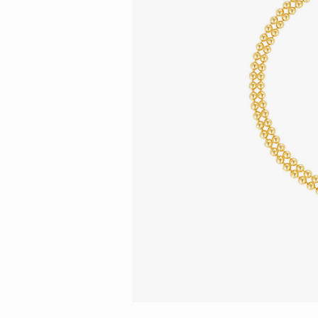
會員特選貨
更多推廣
BabyLEO
Beloved
求婚靈感
Turn to Shi
My First LEO
Breeze
幸福指環