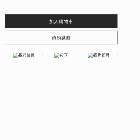
 瑰麗登場
現貨位置
分享
鑽飾顧問