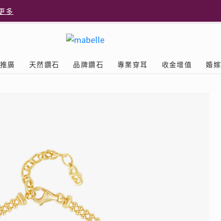
更多
更多
推廣
天然鑽石
品牌鑽石
專業穿耳
收金增值
婚
多
Diamond
鑽石學院
美耳體驗
送禮靈感
D.FL The Perfect
Natural Diamond
店隆重開幕
列
認識鑽石4C
美耳服務
可愛動物耳環
ELEMENTS圓方新店隆重開幕
立即預約
探索天然鑽石
The Leo Diamond
閃爍鑽飾展 | 穿耳活動
| 美
®
品牌故事
驗
Y鑽飾
挑選鑽石
預約美耳
字母鑽飾
品牌系列
鑽石證書
評估分析
十字形款式
獎勵
鑽石鑲嵌
美耳時尚
心形款式
薦計劃
Love
首飾保養
情侶款式
驗優惠
男士鑽飾
品
LEO送禮靈感