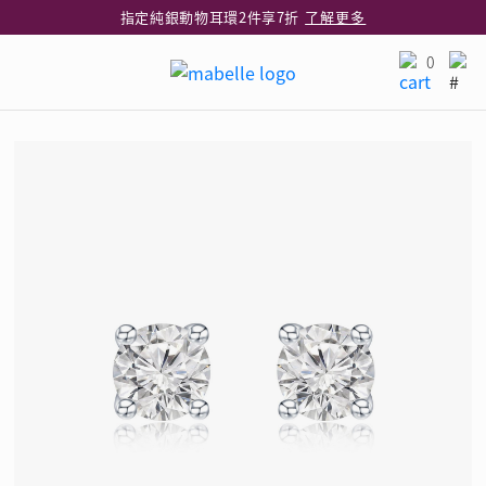
指定純銀動物耳環2件享7折
了解更多
網店限定 買鑽石吊墜享HK$300加購925純銀項鍊
了解更多
0
網店購物即享免費送貨服務
了解更多
全港任何MaBelle門市自取貨
了解更多
網店限定 滿$3,000送精緻禮盒包裝及驚喜禮品
了解更多