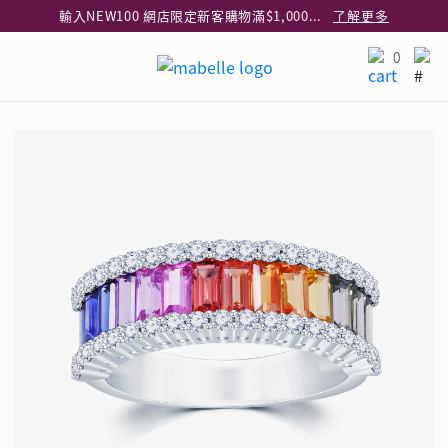
輸入NEW100 網店限定新客購物滿$1,000減$100
了解更多
輸入EAR20 網店買正價耳環2件8折
了解更多
0
指定純銀動物耳環2件享7折
了解更多
網店限定 買鑽石吊墜享HK$300加購925純銀項鍊
了解更多
網店購物即享免費送貨服務
了解更多
全港任何MaBelle門市自取貨
了解更多
網店限定 滿$3,000送精緻禮盒包裝及驚喜禮品
了解更多