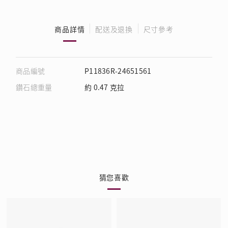
商品詳情
配送及退換
尺寸參考
商品編號
P11836R-24651561
鑽石總重量
約 0.47 克拉
猜您喜歡