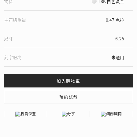
物料
18K 白色黃金
主石總重量
0.47 克拉
尺寸
6.25
刻字服務
未選用
現貨位置
分享
鑽飾顧問