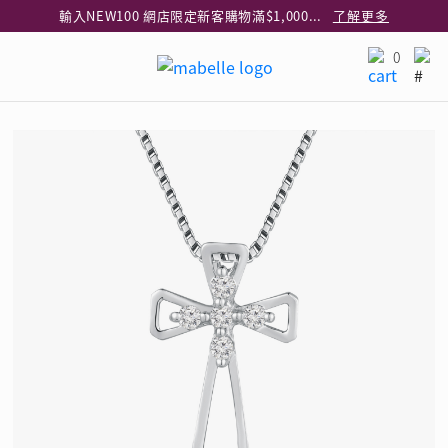
輸入NEW100 網店限定新客購物滿$1,000減$100
了解更多
輸入EAR20 網店買正價耳環2件8折
了解更多
0
指定純銀動物耳環2件享7折
了解更多
網店限定 買鑽石吊墜享HK$300加購925純銀項鍊
了解更多
網店購物即享免費送貨服務
了解更多
全港任何MaBelle門市自取貨
了解更多
網店限定 滿$3,000送精緻禮盒包裝及驚喜禮品
了解更多