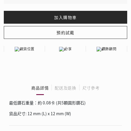
現貨位置
分享
鑽飾顧問
商品詳情
配送及退換
尺寸參考
最低鑽石重量：約 0.08卡 (共5顆圓形鑽石)
貨品尺寸: 12 mm (L) x 12 mm (W)