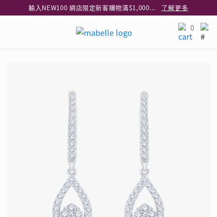
輸入NEW100 網店限定新客購物滿$1,000減$100
了解更多
輸入EAR20 網店買正價耳環2件8折
了解更多
0
指定純銀動物耳環2件享7折
了解更多
網店限定 買鑽石吊墜享HK$300加購925純銀項鍊
了解更多
網店購物即享免費送貨服務
了解更多
全港任何MaBelle門市自取貨
了解更多
網店限定 滿$3,000送精緻禮盒包裝及驚喜禮品
了解更多