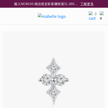
輸入NEW100 網店限定新客購物滿$1,000減$100
了解更多
輸入EAR20 網店買正價耳環2件8折
了解更多
0
指定純銀動物耳環2件享7折
了解更多
網店限定 買鑽石吊墜享HK$300加購925純銀項鍊
了解更多
網店購物即享免費送貨服務
了解更多
全港任何MaBelle門市自取貨
了解更多
網店限定 滿$3,000送精緻禮盒包裝及驚喜禮品
了解更多