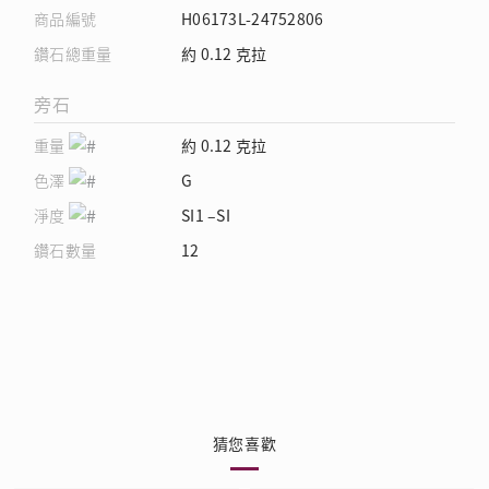
商品編號
H06173L-24752806
鑽石總重量
約 0.12 克拉
旁石
重量
約 0.12 克拉
色澤
G
淨度
SI1 –SI
鑽石數量
12
猜您喜歡