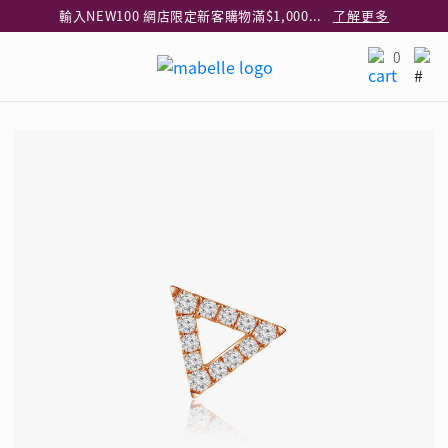
輸入NEW100 網店限定新客購物滿$1,000減$100
了解更多
輸入EAR20 網店買正價耳環2件8折
了解更多
0
指定純銀動物耳環2件享7折
了解更多
網店限定 買鑽石吊墜享HK$300加購925純銀項鍊
了解更多
網店購物即享免費送貨服務
了解更多
全港任何MaBelle門市自取貨
了解更多
網店限定 滿$3,000送精緻禮盒包裝及驚喜禮品
了解更多