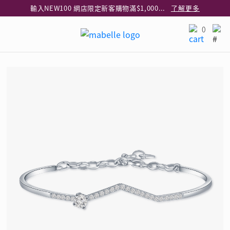
輸入NEW100 網店限定新客購物滿$1,000減$100
了解更多
輸入EAR20 網店買正價耳環2件8折
了解更多
0
指定純銀動物耳環2件享7折
了解更多
網店限定 買鑽石吊墜享HK$300加購925純銀項鍊
了解更多
網店購物即享免費送貨服務
了解更多
全港任何MaBelle門市自取貨
了解更多
網店限定 滿$3,000送精緻禮盒包裝及驚喜禮品
了解更多