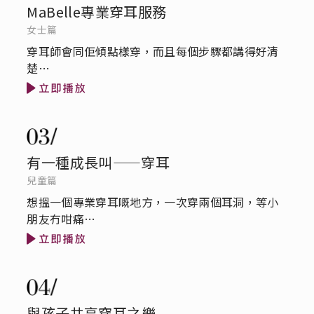
MaBelle專業穿耳服務
女士篇
穿耳師會同佢傾點樣穿，而且每個步驟都講得好清
楚…
有一種成長叫——穿耳
兒童篇
想搵一個專業穿耳嘅地方，一次穿兩個耳洞，等小
朋友冇咁痛…
與孩子共享穿耳之樂