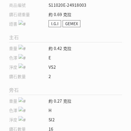
商品編號
S11020E-24918003
鑽石總重量
約 0.69 克拉
證書
I.G.I
GEMEX
主石
重量
約 0.42 克拉
色澤
E
淨度
VS2
鑽石數量
2
旁石
重量
約 0.27 克拉
色澤
H
淨度
SI2
鑽石數量
16