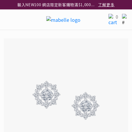
輸入NEW100 網店限定新客購物滿$1,000減$100
了解更多
輸入EAR20 網店買正價耳環2件8折
了解更多
0
指定純銀動物耳環2件享7折
了解更多
網店限定 買鑽石吊墜享HK$300加購925純銀項鍊
了解更多
網店購物即享免費送貨服務
了解更多
全港任何MaBelle門市自取貨
了解更多
網店限定 滿$3,000送精緻禮盒包裝及驚喜禮品
了解更多