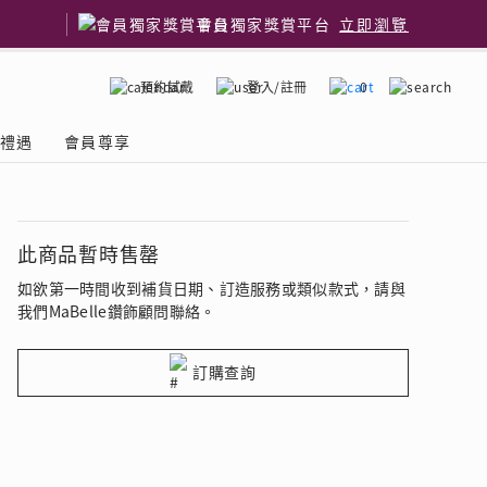
會員獨家獎賞平台
立即瀏覽
預約試戴
登入/註冊
0
嫁禮遇
會員尊享
國鑽石品牌
了解鑽石4C
此商品暫時售罄
如欲第一時間收到補貨日期、訂造服務或類似款式，請與
我們MaBelle鑽飾顧問聯絡。
訂購查詢