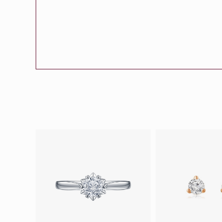
會員特選貨
更多推廣
BabyLEO
Beloved
求婚靈感
Turn to Shi
My First LEO
Breeze
幸福指環