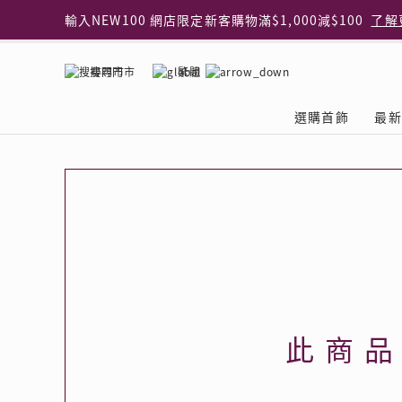
輸入NEW100 網店限定新客購物滿$1,000減$100
了解
輸入EAR20 網店買正價耳環2件8折
了解更多
指定純銀動物耳環2件享7折
了解更多
搜尋門市
繁體
網店限定 買鑽石吊墜享HK$300加購925純銀項鍊
了解
網店購物即享免費送貨服務
了解更多
選購首飾
最新
全港任何MaBelle門市自取貨
了解更多
網店限定 滿$3,000送精緻禮盒包裝及驚喜禮品
了解更
首飾類別
關於天然鑽
The Leo Diamond
專業穿耳體驗
最新推廣
關於收金增值服務
主題系列
ASHOKA
®
®
戒指
天然鑽體驗館
品牌介紹
專業服務
ELEMENTS 圓方新
探索收金增值的好處
聚光周年系
品牌介紹
耳環
預約導賞
閃爍體驗
穿耳後護理
收金增值服務 | 預約體
收購金飾流程
專屬蜜語DI
鑽飾一覽
項鏈 & 吊墜
查詢預約資料
鑽飾一覽
預約穿耳
天然鑽體驗 | 立即登記
顧客心聲
花語
換鑽升卡
手鏈 & 手鐲
換鑽升卡
為何選擇我們
一掃即賞 | f-Dollar
常見問題
女皇之選
Lookbook
腳鏈
常見問題
Share友賞 | 會員推
收金店舖一覽
Facets of 
品牌系列
品牌系列
此商
其它
收費詳情
閃爍鑽飾展 | 穿耳體
立即預約
閃亮時代
D Series
Royal
所有類別
近期活動
婚嫁禮遇 | 預約體驗
網店限定貨
Lucky You
Eternity