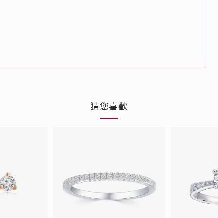
品
人氣推介
ne
每月優惠
網球手鏈
《花語》——初櫻鑽飾系列
珍珠系列
猜您喜歡