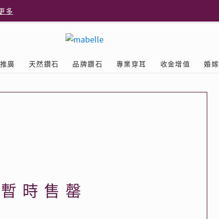
更多
更多
推廣
天然鑽石
品牌鑽石
專業穿耳
收金增值
婚
多
Diamond
鑽石學院
美耳體驗
送禮靈感
D.FL The Perfect
Natural Diamond
店隆重開幕
列
認識鑽石4C
美耳服務
可愛動物耳環
ELEMENTS圓方新店隆重開幕
立即預約
探索天然鑽石
The Leo Diamond
閃爍鑽飾展 | 穿耳活動
| 美
®
品牌故事
驗
Y鑽飾
挑選鑽石
預約美耳
字母鑽飾
品牌系列
鑽石證書
評估分析
十字形款式
獎勵
鑽石鑲嵌
美耳時尚
心形款式
薦計劃
Love
首飾保養
情侶款式
品暫時售罄
驗優惠
男士鑽飾
品
LEO送禮靈感