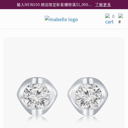
輸入NEW100 網店限定新客購物滿$1,000減$100
了解更多
輸入EAR20 網店買正價耳環2件8折
了解更多
0
指定純銀動物耳環2件享7折
了解更多
網店限定 買鑽石吊墜享HK$300加購925純銀項鍊
了解更多
網店購物即享免費送貨服務
了解更多
全港任何MaBelle門市自取貨
了解更多
網店限定 滿$3,000送精緻禮盒包裝及驚喜禮品
了解更多