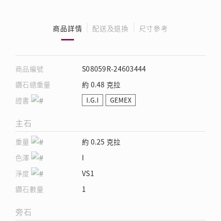
商品詳情
配送及退換
尺寸參考
商品編號
S08059R-24603444
鑽石總重量
約 0.48 克拉
證書
I.G.I
GEMEX
主石
重量
約 0.25 克拉
色澤
I
淨度
VS1
鑽石數量
1
旁石