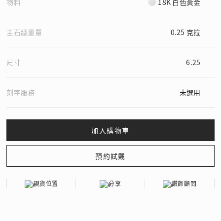
物料
18K 白色黃金
主石總重量
0.25 克拉
尺寸
6.25
刻字服務
未選用
現貨位置
分享
鑽飾顧問