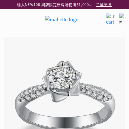
輸入NEW100 網店限定新客購物滿$1,000減$100
了解更多
輸入EAR20 網店買正價耳環2件8折
了解更多
0
指定純銀動物耳環2件享7折
了解更多
網店限定 買鑽石吊墜享HK$300加購925純銀項鍊
了解更多
網店購物即享免費送貨服務
了解更多
全港任何MaBelle門市自取貨
了解更多
網店限定 滿$3,000送精緻禮盒包裝及驚喜禮品
了解更多