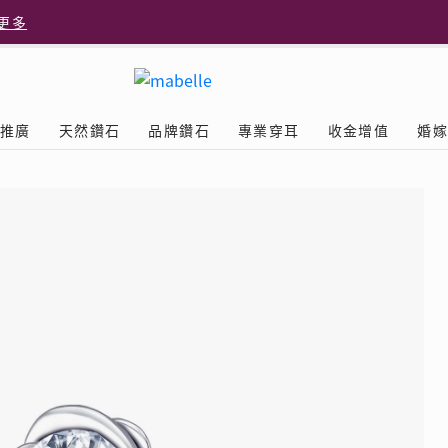
更多
更多
推廣
天然鑽石
品牌鑽石
專業穿耳
收金增值
婚
多
Diamond
鑽石學院
美耳體驗
送禮靈感
D.FL The Perfect
Natural Diamond
店隆重開幕
列
認識鑽石4C
美耳服務
可愛動物耳環
ELEMENTS圓方新店隆重開幕
立即預約
探索天然鑽石
The Leo Diamond
閃爍鑽飾展 | 穿耳活動
| 美
®
品牌故事
驗
Y鑽飾
挑選鑽石
預約美耳
字母鑽飾
品牌系列
鑽石證書
評估分析
十字形款式
獎勵
鑽石鑲嵌
美耳時尚
心形款式
薦計劃
Love
首飾保養
情侶款式
驗優惠
男士鑽飾
品
LEO送禮靈感