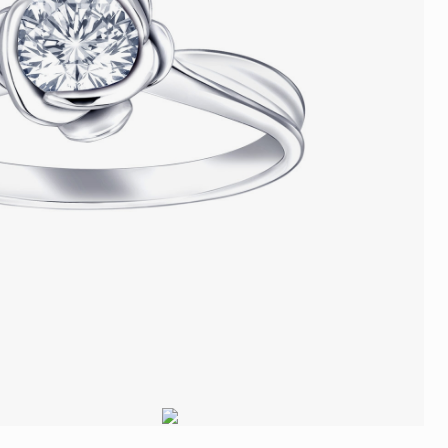
品
人氣推介
ne
每月優惠
網球手鏈
《花語》——初櫻鑽飾系列
珍珠系列