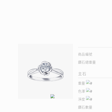
商品編號
鑽石總重量
主石
重量
色澤
淨度
鑽石數量