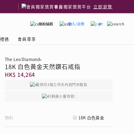
會員獨家獎賞平台
立即瀏覽
預約試戴
登入/註冊
0
嫁禮遇
會員尊享
The Leo Diamond
®
18K 白色黃金天然鑽石戒指
國鑽石品牌
了解鑽石4C
HK$ 14,264
最快可3個工作天內到門市取貨
只剩餘少量存貨!
物料
18K 白色黃金