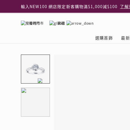
輸入NEW100 網店限定新客購物滿$1,000減$100
了解
輸入EAR20 網店買正價耳環2件8折
了解更多
指定純銀動物耳環2件享7折
了解更多
搜尋門市
繁體
網店限定 買鑽石吊墜享HK$300加購925純銀項鍊
了解
網店購物即享免費送貨服務
了解更多
選購首飾
最新
全港任何MaBelle門市自取貨
了解更多
網店限定 滿$3,000送精緻禮盒包裝及驚喜禮品
了解更
首飾類別
關於天然鑽
The Leo Diamond
專業穿耳體驗
最新推廣
關於收金增值服務
主題系列
ASHOKA
®
®
戒指
天然鑽體驗館
品牌介紹
專業服務
ELEMENTS 圓方新
探索收金增值的好處
聚光周年系
品牌介紹
耳環
預約導賞
閃爍體驗
穿耳後護理
收金增值服務 | 預約體
收購金飾流程
專屬蜜語DI
鑽飾一覽
項鏈 & 吊墜
查詢預約資料
鑽飾一覽
預約穿耳
天然鑽體驗 | 立即登記
顧客心聲
花語
換鑽升卡
手鏈 & 手鐲
換鑽升卡
為何選擇我們
一掃即賞 | f-Dollar
常見問題
女皇之選
Lookbook
腳鏈
常見問題
Share友賞 | 會員推
收金店舖一覽
Facets of 
品牌系列
品牌系列
其它
收費詳情
閃爍鑽飾展 | 穿耳體
立即預約
閃亮時代
D Series
Royal
所有類別
近期活動
婚嫁禮遇 | 預約體驗
網店限定貨
Lucky You
Eternity