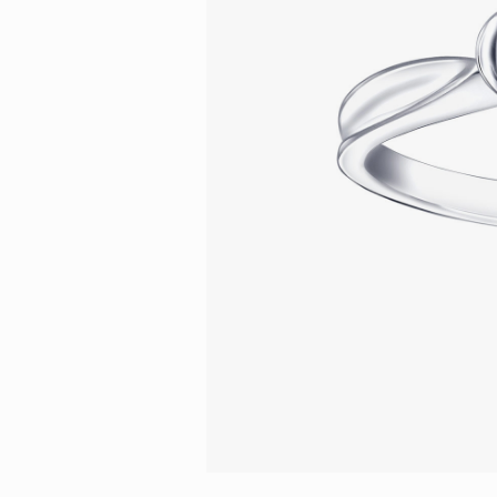
會員特選貨
更多推廣
BabyLEO
Beloved
求婚靈感
Turn to Shi
My First LEO
Breeze
幸福指環