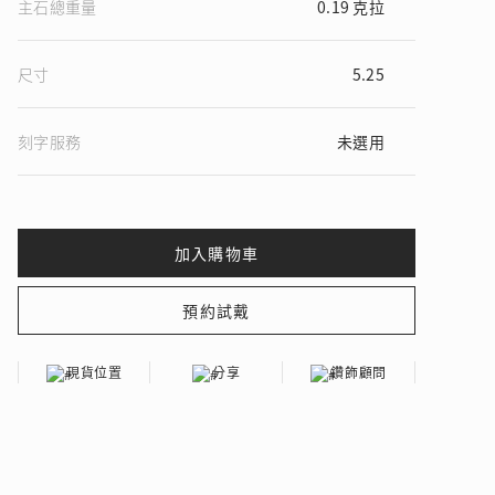
主石總重量
0.19 克拉
尺寸
5.25
 瑰麗登場
刻字服務
未選用
現貨位置
分享
鑽飾顧問