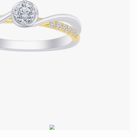
品
人氣推介
ne
每月優惠
網球手鏈
《花語》——初櫻鑽飾系列
珍珠系列