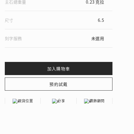
主石總重量
0.23 克拉
尺寸
6.5
 瑰麗登場
刻字服務
未選用
現貨位置
分享
鑽飾顧問