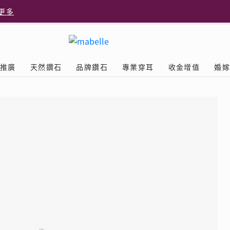
更多
更多
推廣
天然鑽石
品牌鑽石
專業穿耳
收金增值
婚
多
Diamond
鑽石學院
美耳體驗
送禮靈感
D.FL The Perfect
Natural Diamond
店隆重開幕
列
認識鑽石4C
美耳服務
可愛動物耳環
ELEMENTS圓方新店隆重開幕
立即預約
探索天然鑽石
The Leo Diamond
閃爍鑽飾展 | 穿耳活動
| 美
®
品牌故事
驗
Y鑽飾
挑選鑽石
預約美耳
字母鑽飾
品牌系列
鑽石證書
評估分析
十字形款式
獎勵
鑽石鑲嵌
美耳時尚
心形款式
薦計劃
Love
首飾保養
情侶款式
驗優惠
男士鑽飾
品
LEO送禮靈感