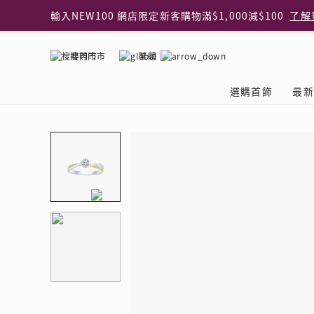
輸入NEW100 網店限定新客購物滿$1,000減$100
了解
輸入EAR20 網店買正價耳環2件8折
了解更多
指定純銀動物耳環2件享7折
了解更多
搜尋門市
繁體
網店限定 買鑽石吊墜享HK$300加購925純銀項鍊
了解
網店購物即享免費送貨服務
了解更多
選購首飾
最新
全港任何MaBelle門市自取貨
了解更多
網店限定 滿$3,000送精緻禮盒包裝及驚喜禮品
了解更
首飾類別
關於天然鑽
The Leo Diamond
專業穿耳體驗
最新推廣
關於收金增值服務
主題系列
ASHOKA
®
®
戒指
天然鑽體驗館
品牌介紹
專業服務
ELEMENTS 圓方新
探索收金增值的好處
聚光周年系
品牌介紹
耳環
預約導賞
閃爍體驗
穿耳後護理
收金增值服務 | 預約體
收購金飾流程
專屬蜜語DI
鑽飾一覽
項鏈 & 吊墜
查詢預約資料
鑽飾一覽
預約穿耳
天然鑽體驗 | 立即登記
顧客心聲
花語
換鑽升卡
手鏈 & 手鐲
換鑽升卡
為何選擇我們
一掃即賞 | f-Dollar
常見問題
女皇之選
Lookbook
腳鏈
常見問題
Share友賞 | 會員推
收金店舖一覽
Facets of 
品牌系列
品牌系列
其它
收費詳情
閃爍鑽飾展 | 穿耳體
立即預約
閃亮時代
D Series
Royal
所有類別
近期活動
婚嫁禮遇 | 預約體驗
網店限定貨
Lucky You
Eternity