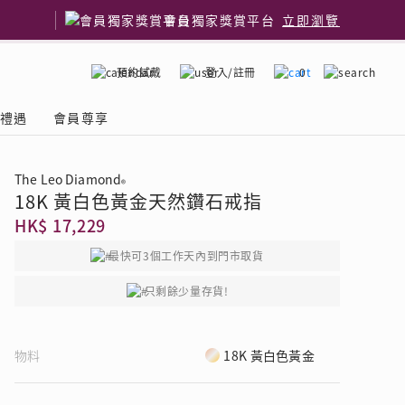
會員獨家獎賞平台
立即瀏覽
預約試戴
登入/註冊
0
嫁禮遇
會員尊享
The Leo Diamond
®
18K 黃白色黃金天然鑽石戒指
國鑽石品牌
了解鑽石4C
HK$ 17,229
最快可3個工作天內到門市取貨
只剩餘少量存貨!
物料
18K 黃白色黃金