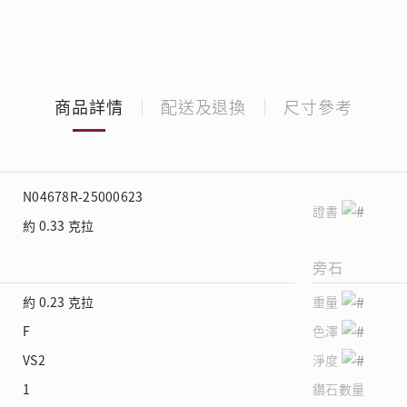
商品詳情
配送及退換
尺寸參考
N04678R-25000623
證書
約 0.33 克拉
旁石
約 0.23 克拉
重量
F
色澤
VS2
淨度
1
鑽石數量