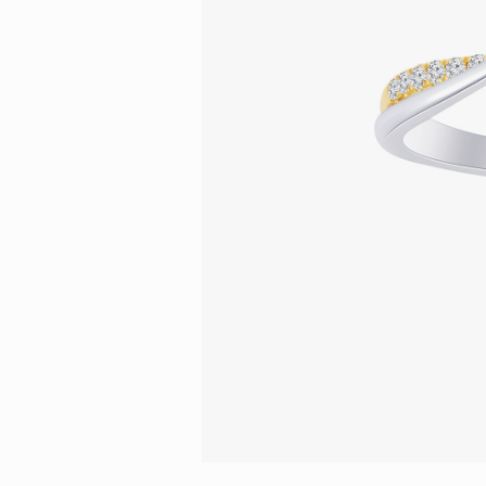
會員特選貨
更多推廣
BabyLEO
Beloved
求婚靈感
Turn to Shi
My First LEO
Breeze
幸福指環