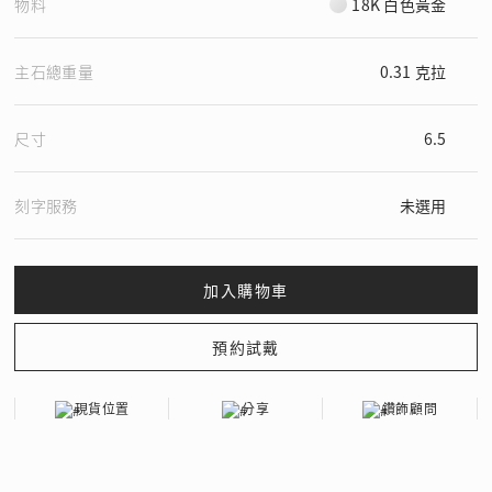
物料
18K 白色黃金
主石總重量
0.31 克拉
尺寸
6.5
刻字服務
未選用
現貨位置
分享
鑽飾顧問