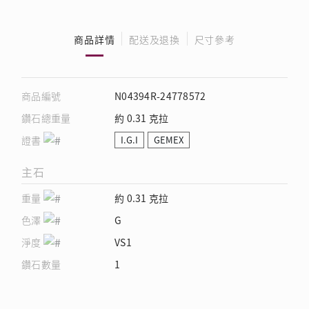
商品詳情
配送及退換
尺寸參考
商品編號
N04394R-24778572
鑽石總重量
約 0.31 克拉
證書
I.G.I
GEMEX
主石
重量
約 0.31 克拉
色澤
G
淨度
VS1
鑽石數量
1