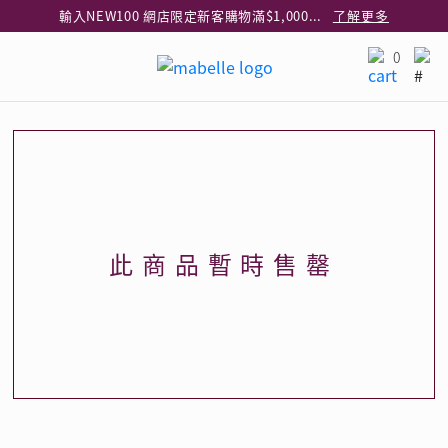
輸入NEW100 網店限定新客購物滿$1,000減$100
了解更多
輸入EAR20 網店買正價耳環2件8折
了解更多
0
指定純銀動物耳環2件享7折
了解更多
網店限定 買鑽石吊墜享HK$300加購925純銀項鍊
了解更多
網店購物即享免費送貨服務
了解更多
全港任何MaBelle門市自取貨
了解更多
網店限定 滿$3,000送精緻禮盒包裝及驚喜禮品
了解更多
此商品暫時售罄