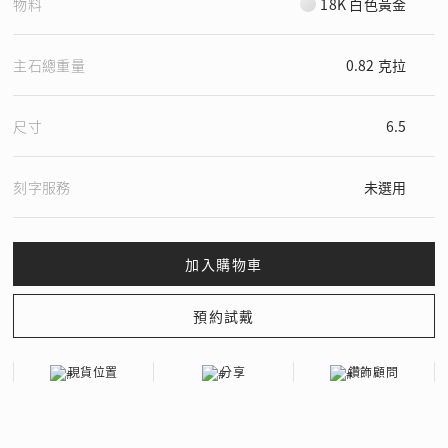
物料
18K 白色黃金
主石總重量
0.82 克拉
尺寸
6.5
刻字服務
未選用
現貨位置
分享
鑽飾顧問