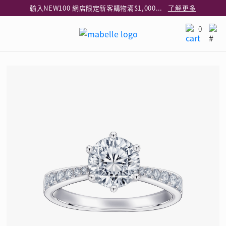
輸入NEW100 網店限定新客購物滿$1,000減$100
了解更多
輸入EAR20 網店買正價耳環2件8折
了解更多
0
指定純銀動物耳環2件享7折
了解更多
網店限定 買鑽石吊墜享HK$300加購925純銀項鍊
了解更多
網店購物即享免費送貨服務
了解更多
全港任何MaBelle門市自取貨
了解更多
網店限定 滿$3,000送精緻禮盒包裝及驚喜禮品
了解更多