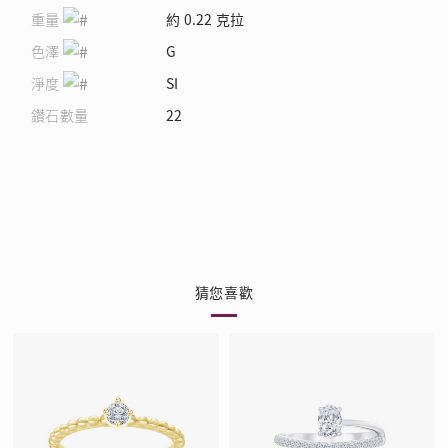
重量
約 0.22 克拉
色澤
G
淨度
SI
鑽石數量
22
猜您喜歡