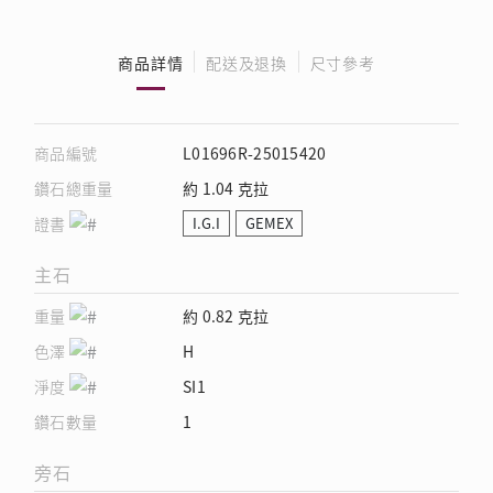
商品詳情
配送及退換
尺寸參考
商品編號
L01696R-25015420
鑽石總重量
約 1.04 克拉
證書
I.G.I
GEMEX
主石
重量
約 0.82 克拉
色澤
H
淨度
SI1
鑽石數量
1
旁石