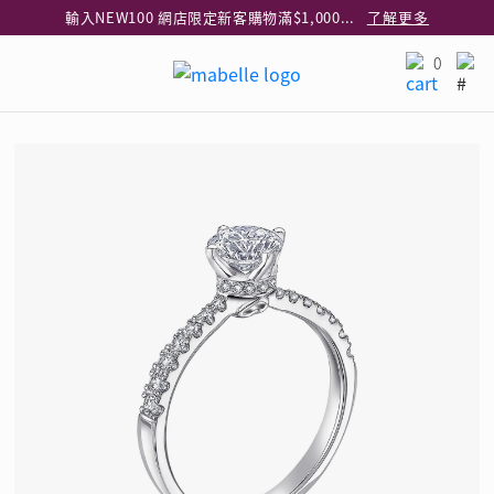
輸入NEW100 網店限定新客購物滿$1,000減$100
了解更多
輸入EAR20 網店買正價耳環2件8折
了解更多
0
指定純銀動物耳環2件享7折
了解更多
網店限定 買鑽石吊墜享HK$300加購925純銀項鍊
了解更多
網店購物即享免費送貨服務
了解更多
全港任何MaBelle門市自取貨
了解更多
網店限定 滿$3,000送精緻禮盒包裝及驚喜禮品
了解更多