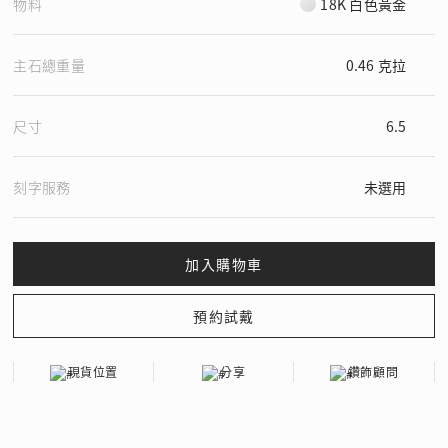
物料
18K 白色黃金
主石總重量
0.46 克拉
尺寸
6.5
刻字服務
未選用
現貨位置
分享
鑽飾顧問