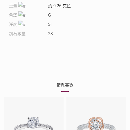
重量
約 0.26 克拉
色澤
G
淨度
SI
鑽石數量
28
猜您喜歡