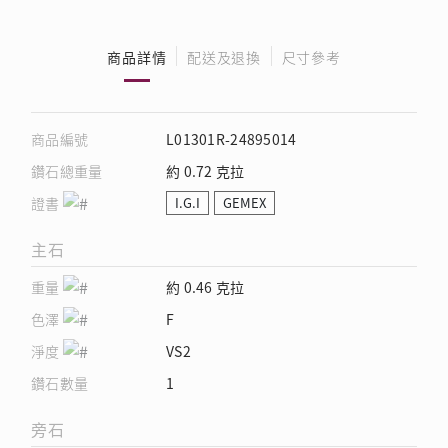
商品詳情
配送及退換
尺寸參考
商品編號
L01301R-24895014
鑽石總重量
約 0.72 克拉
證書
I.G.I
GEMEX
主石
重量
約 0.46 克拉
色澤
F
淨度
VS2
鑽石數量
1
旁石