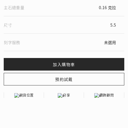
主石總重量
0.16 克拉
尺寸
5.5
刻字服務
未選用
現貨位置
分享
鑽飾顧問