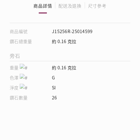
商品詳情
配送及退換
尺寸參考
商品編號
J15256R-25014599
鑽石總重量
約 0.16 克拉
旁石
重量
約 0.16 克拉
色澤
G
淨度
SI
鑽石數量
26