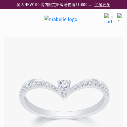
輸入NEW100 網店限定新客購物滿$1,000減$100
了解更多
輸入EAR20 網店買正價耳環2件8折
了解更多
0
指定純銀動物耳環2件享7折
了解更多
網店限定 買鑽石吊墜享HK$300加購925純銀項鍊
了解更多
網店購物即享免費送貨服務
了解更多
全港任何MaBelle門市自取貨
了解更多
網店限定 滿$3,000送精緻禮盒包裝及驚喜禮品
了解更多