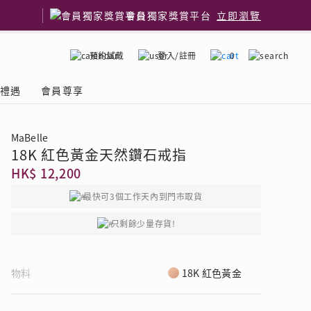
會員獨家獎賞平台
立即瀏覽
預約試戴
登入/註冊
0
嫁禮遇
會員尊享
MaBelle
18K 紅色黃金天然鑽石戒指
國鑽石品牌
了解鑽石4C
HK$ 12,200
最快可3個工作天內到門市取貨
只剩餘少量存貨!
物料
18K 紅色黃金