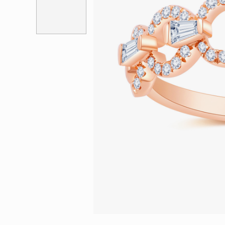
會員特選貨
更多推廣
BabyLEO
Beloved
求婚靈感
Turn to Shi
My First LEO
Breeze
幸福指環