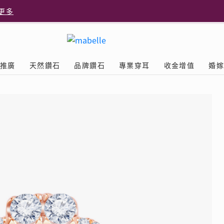
更多
更多
推廣
天然鑽石
品牌鑽石
專業穿耳
收金增值
婚
多
Diamond
鑽石學院
美耳體驗
送禮靈感
D.FL The Perfect
Natural Diamond
店隆重開幕
列
認識鑽石4C
美耳服務
可愛動物耳環
ELEMENTS圓方新店隆重開幕
立即預約
探索天然鑽石
The Leo Diamond
閃爍鑽飾展 | 穿耳活動
| 美
®
品牌故事
驗
Y鑽飾
挑選鑽石
預約美耳
字母鑽飾
品牌系列
鑽石證書
評估分析
十字形款式
獎勵
鑽石鑲嵌
美耳時尚
心形款式
薦計劃
Love
首飾保養
情侶款式
驗優惠
男士鑽飾
品
LEO送禮靈感