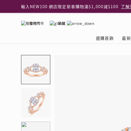
輸入NEW100 網店限定新客購物滿$1,000減$100
了解
輸入EAR20 網店買正價耳環2件8折
了解更多
指定純銀動物耳環2件享7折
了解更多
搜尋門市
繁體
網店限定 買鑽石吊墜享HK$300加購925純銀項鍊
了解
網店購物即享免費送貨服務
了解更多
選購首飾
最新
全港任何MaBelle門市自取貨
了解更多
網店限定 滿$3,000送精緻禮盒包裝及驚喜禮品
了解更
首飾類別
關於天然鑽
The Leo Diamond
專業穿耳體驗
最新推廣
關於收金增值服務
主題系列
ASHOKA
®
®
戒指
天然鑽體驗館
品牌介紹
專業服務
ELEMENTS 圓方新
探索收金增值的好處
聚光周年系
品牌介紹
耳環
預約導賞
閃爍體驗
穿耳後護理
收金增值服務 | 預約體
收購金飾流程
專屬蜜語DI
鑽飾一覽
項鏈 & 吊墜
查詢預約資料
鑽飾一覽
預約穿耳
天然鑽體驗 | 立即登記
顧客心聲
花語
換鑽升卡
手鏈 & 手鐲
換鑽升卡
為何選擇我們
一掃即賞 | f-Dollar
常見問題
女皇之選
Lookbook
腳鏈
常見問題
Share友賞 | 會員推
收金店舖一覽
Facets of 
品牌系列
品牌系列
其它
收費詳情
閃爍鑽飾展 | 穿耳體
立即預約
閃亮時代
D Series
Royal
所有類別
近期活動
婚嫁禮遇 | 預約體驗
網店限定貨
Lucky You
Eternity