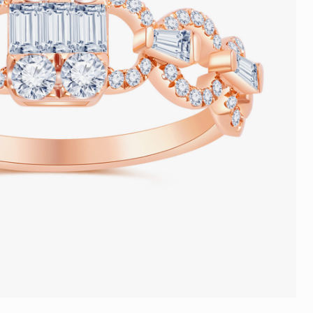
品
人氣推介
ne
每月優惠
網球手鏈
《花語》——初櫻鑽飾系列
珍珠系列