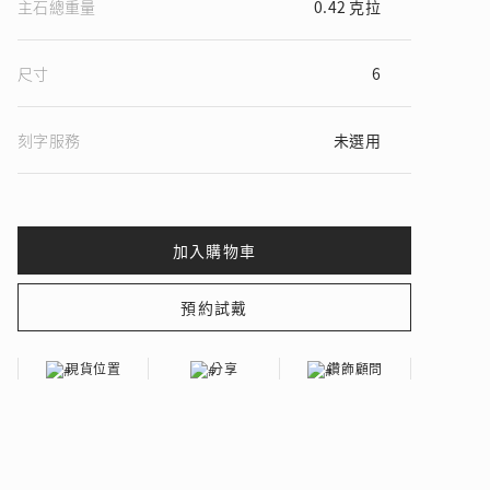
主石總重量
0.42 克拉
尺寸
6
 瑰麗登場
刻字服務
未選用
現貨位置
分享
鑽飾顧問