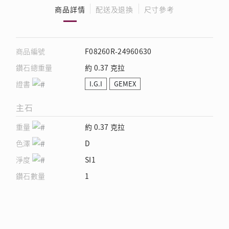
商品詳情
配送及退換
尺寸參考
商品編號
F08260R-24960630
鑽石總重量
約 0.37 克拉
證書
I.G.I
GEMEX
主石
重量
約 0.37 克拉
色澤
D
淨度
SI1
鑽石數量
1