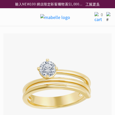
輸入NEW100 網店限定新客購物滿$1,000減$100
了解更多
輸入EAR20 網店買正價耳環2件8折
了解更多
0
指定純銀動物耳環2件享7折
了解更多
網店限定 買鑽石吊墜享HK$300加購925純銀項鍊
了解更多
網店購物即享免費送貨服務
了解更多
全港任何MaBelle門市自取貨
了解更多
網店限定 滿$3,000送精緻禮盒包裝及驚喜禮品
了解更多