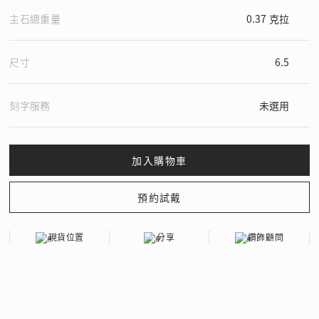
主石總重量
0.37 克拉
尺寸
6.5
刻字服務
未選用
現貨位置
分享
鑽飾顧問