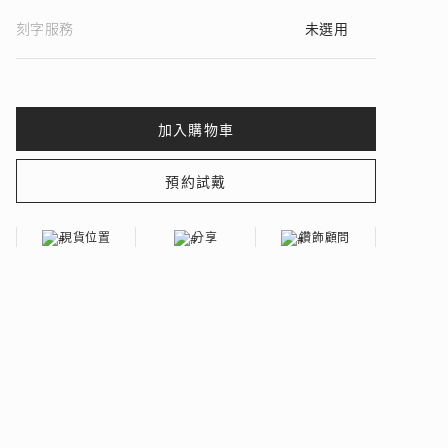
刻字服務
未選用
 瑰麗登場
現貨位置
分享
鑽飾顧問