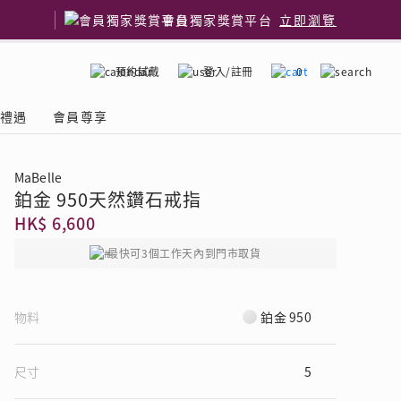
會員獨家獎賞平台
立即瀏覽
預約試戴
登入/註冊
0
嫁禮遇
會員尊享
MaBelle
鉑金 950天然鑽石戒指
國鑽石品牌
了解鑽石4C
HK$ 6,600
最快可3個工作天內到門市取貨
物料
鉑金 950
尺寸
5