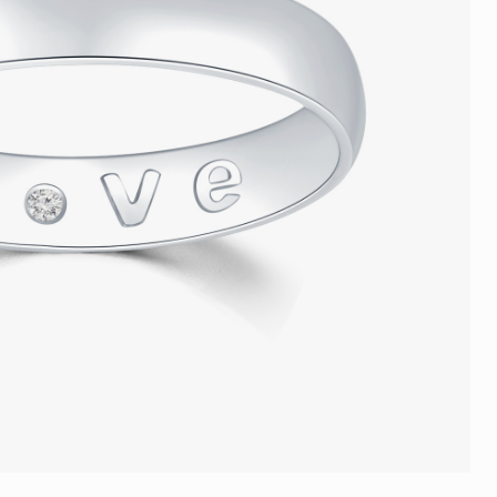
品
人氣推介
ne
每月優惠
網球手鏈
《花語》——初櫻鑽飾系列
珍珠系列