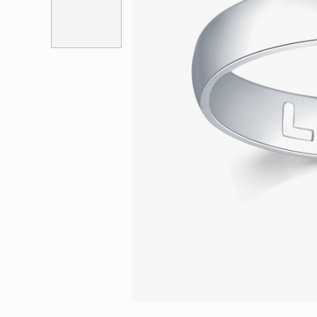
會員特選貨
更多推廣
BabyLEO
Beloved
求婚靈感
Turn to Shi
My First LEO
Breeze
幸福指環