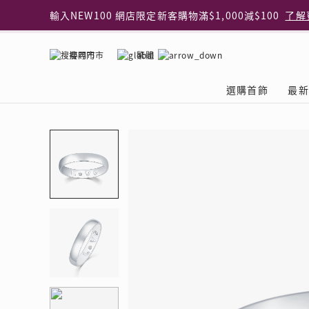
輸入NEW100 網店限定新客購物滿$1,000減$100
了解
輸入EAR20 網店買正價耳環2件8折
了解更多
指定純銀動物耳環2件享7折
了解更多
搜尋門市
繁體
網店限定 買鑽石吊墜享HK$300加購925純銀項鍊
了解
網店購物即享免費送貨服務
了解更多
選購首飾
最新
全港任何MaBelle門市自取貨
了解更多
網店限定 滿$3,000送精緻禮盒包裝及驚喜禮品
了解更
首飾類別
關於天然鑽
The Leo Diamond
專業穿耳體驗
最新推廣
關於收金增值服務
主題系列
ASHOKA
®
®
戒指
天然鑽體驗館
品牌介紹
專業服務
ELEMENTS 圓方新
探索收金增值的好處
聚光周年系
品牌介紹
耳環
預約導賞
閃爍體驗
穿耳後護理
收金增值服務 | 預約體
收購金飾流程
專屬蜜語DI
鑽飾一覽
項鏈 & 吊墜
查詢預約資料
鑽飾一覽
預約穿耳
天然鑽體驗 | 立即登記
顧客心聲
花語
換鑽升卡
手鏈 & 手鐲
換鑽升卡
為何選擇我們
一掃即賞 | f-Dollar
常見問題
女皇之選
Lookbook
腳鏈
常見問題
Share友賞 | 會員推
收金店舖一覽
Facets of 
品牌系列
品牌系列
其它
收費詳情
閃爍鑽飾展 | 穿耳體
立即預約
閃亮時代
D Series
Royal
所有類別
近期活動
婚嫁禮遇 | 預約體驗
網店限定貨
Lucky You
Eternity