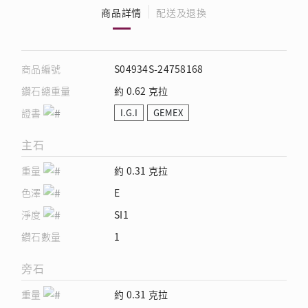
商品詳情
配送及退換
商品編號
S04934S-24758168
鑽石總重量
約 0.62 克拉
證書
I.G.I
GEMEX
主石
重量
約 0.31 克拉
色澤
E
淨度
SI1
鑽石數量
1
旁石
重量
約 0.31 克拉