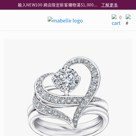
輸入NEW100 網店限定新客購物滿$1,000減$100
了解更多
輸入EAR20 網店買正價耳環2件8折
了解更多
0
指定純銀動物耳環2件享7折
了解更多
網店限定 買鑽石吊墜享HK$300加購925純銀項鍊
了解更多
網店購物即享免費送貨服務
了解更多
全港任何MaBelle門市自取貨
了解更多
網店限定 滿$3,000送精緻禮盒包裝及驚喜禮品
了解更多