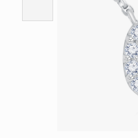
會員特選貨
更多推廣
BabyLEO
Beloved
求婚靈感
Turn to Shi
My First LEO
Breeze
幸福指環