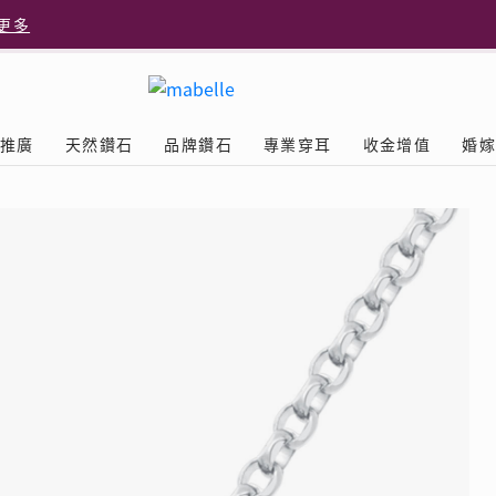
更多
更多
推廣
天然鑽石
品牌鑽石
專業穿耳
收金增值
婚
多
Diamond
鑽石學院
美耳體驗
送禮靈感
D.FL The Perfect
Natural Diamond
店隆重開幕
列
認識鑽石4C
美耳服務
可愛動物耳環
ELEMENTS圓方新店隆重開幕
立即預約
探索天然鑽石
The Leo Diamond
閃爍鑽飾展 | 穿耳活動
| 美
®
品牌故事
驗
Y鑽飾
挑選鑽石
預約美耳
字母鑽飾
品牌系列
鑽石證書
評估分析
十字形款式
獎勵
鑽石鑲嵌
美耳時尚
心形款式
薦計劃
Love
首飾保養
情侶款式
驗優惠
男士鑽飾
品
LEO送禮靈感