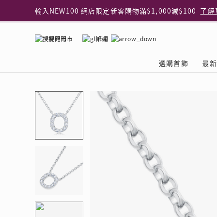
輸入NEW100 網店限定新客購物滿$1,000減$100
了解
輸入EAR20 網店買正價耳環2件8折
了解更多
指定純銀動物耳環2件享7折
了解更多
搜尋門市
繁體
網店限定 買鑽石吊墜享HK$300加購925純銀項鍊
了解
網店購物即享免費送貨服務
了解更多
選購首飾
最新
全港任何MaBelle門市自取貨
了解更多
網店限定 滿$3,000送精緻禮盒包裝及驚喜禮品
了解更
首飾類別
關於天然鑽
The Leo Diamond
專業穿耳體驗
最新推廣
關於收金增值服務
主題系列
ASHOKA
®
®
戒指
天然鑽體驗館
品牌介紹
專業服務
ELEMENTS 圓方新
探索收金增值的好處
聚光周年系
品牌介紹
耳環
預約導賞
閃爍體驗
穿耳後護理
收金增值服務 | 預約體
收購金飾流程
專屬蜜語DI
鑽飾一覽
項鏈 & 吊墜
查詢預約資料
鑽飾一覽
預約穿耳
天然鑽體驗 | 立即登記
顧客心聲
花語
換鑽升卡
手鏈 & 手鐲
換鑽升卡
為何選擇我們
一掃即賞 | f-Dollar
常見問題
女皇之選
Lookbook
腳鏈
常見問題
Share友賞 | 會員推
收金店舖一覽
Facets of 
品牌系列
品牌系列
其它
收費詳情
閃爍鑽飾展 | 穿耳體
立即預約
閃亮時代
D Series
Royal
所有類別
近期活動
婚嫁禮遇 | 預約體驗
網店限定貨
Lucky You
Eternity