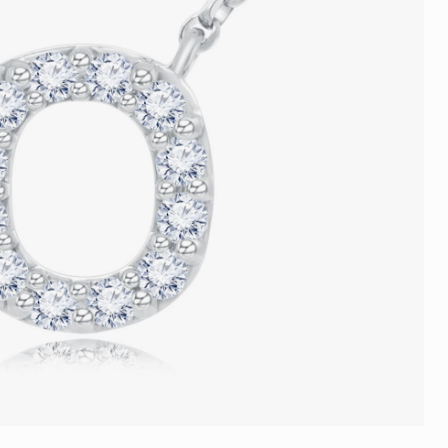
品
人氣推介
ne
每月優惠
網球手鏈
《花語》——初櫻鑽飾系列
珍珠系列