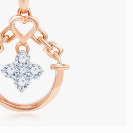
品
人氣推介
ne
每月優惠
網球手鏈
《花語》——初櫻鑽飾系列
珍珠系列