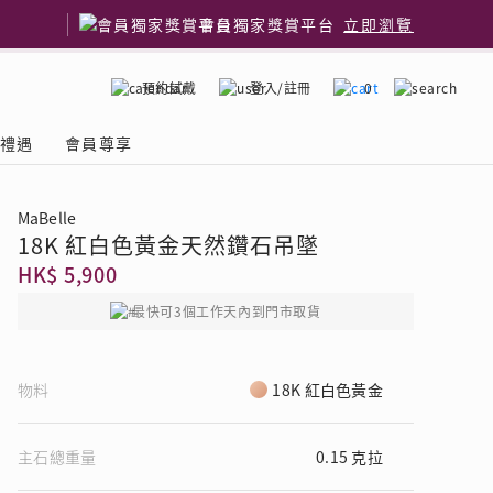
會員獨家獎賞平台
立即瀏覽
預約試戴
登入/註冊
0
嫁禮遇
會員尊享
MaBelle
18K 紅白色黃金天然鑽石吊墜
國鑽石品牌
了解鑽石4C
HK$ 5,900
最快可3個工作天內到門市取貨
物料
18K 紅白色黃金
主石總重量
0.15 克拉