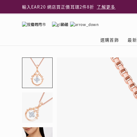
輸入EAR20 網店買正價耳環2件8折
了解更多
指定純銀動物耳環2件享7折
了解更多
網店限定 買鑽石吊墜享HK$300加購925純銀項鍊
了解
搜尋門市
繁體
網店購物即享免費送貨服務
了解更多
全港任何MaBelle門市自取貨
了解更多
選購首飾
最新
網店限定 滿$3,000送精緻禮盒包裝及驚喜禮品
了解更
首飾類別
關於天然鑽
The Leo Diamond
專業穿耳體驗
最新推廣
關於收金增值服務
主題系列
ASHOKA
®
®
戒指
天然鑽體驗館
品牌介紹
專業服務
ELEMENTS 圓方新
探索收金增值的好處
聚光周年系
品牌介紹
耳環
預約導賞
閃爍體驗
穿耳後護理
收金增值服務 | 預約體
收購金飾流程
專屬蜜語DI
鑽飾一覽
項鏈 & 吊墜
查詢預約資料
鑽飾一覽
預約穿耳
天然鑽體驗 | 立即登記
顧客心聲
花語
換鑽升卡
手鏈 & 手鐲
換鑽升卡
為何選擇我們
一掃即賞 | f-Dollar
常見問題
女皇之選
Lookbook
腳鏈
常見問題
Share友賞 | 會員推
收金店舖一覽
Facets of 
品牌系列
品牌系列
其它
收費詳情
閃爍鑽飾展 | 穿耳體
立即預約
閃亮時代
D Series
Royal
所有類別
近期活動
婚嫁禮遇 | 預約體驗
網店限定貨
Lucky You
Eternity