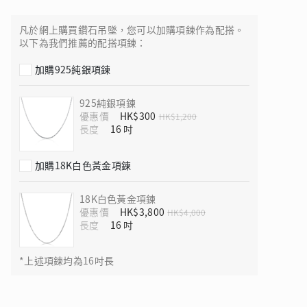
凡於網上購買鑽石吊墜，您可以加購項鍊作為配搭。
以下為我們推薦的配搭項鍊：
加購925純銀項鍊
 瑰麗登場
925純銀項鍊
優惠價
HK$300
HK$1,200
長度
加購18K白色黃金項鍊
18K白色黃金項鍊
優惠價
HK$3,800
HK$4,000
長度
*上述項鍊均為16吋長