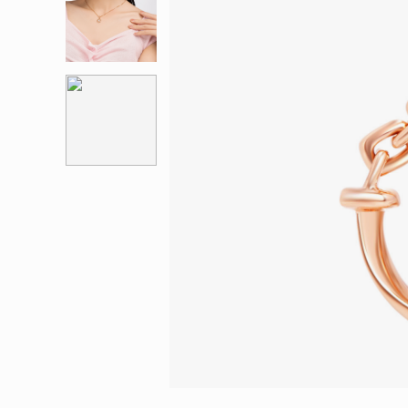
會員特選貨
更多推廣
BabyLEO
Beloved
求婚靈感
Turn to Shi
My First LEO
Breeze
幸福指環