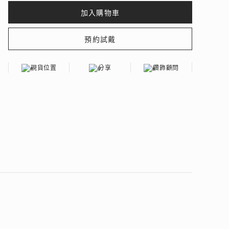
現貨位置
分享
鑽飾顧問