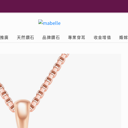
更多
推廣
天然鑽石
品牌鑽石
專業穿耳
收金增值
婚
多
Diamond
鑽石學院
美耳體驗
送禮靈感
D.FL The Perfect
Natural Diamond
店隆重開幕
列
認識鑽石4C
美耳服務
可愛動物耳環
ELEMENTS圓方新店隆重開幕
立即預約
探索天然鑽石
The Leo Diamond
閃爍鑽飾展 | 穿耳活動
| 美
®
品牌故事
驗
Y鑽飾
挑選鑽石
預約美耳
字母鑽飾
品牌系列
鑽石證書
評估分析
十字形款式
獎勵
鑽石鑲嵌
美耳時尚
心形款式
薦計劃
Love
首飾保養
情侶款式
驗優惠
男士鑽飾
品
LEO送禮靈感