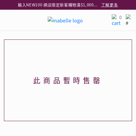
輸入NEW100 網店限定新客購物滿$1,000減$100
了解更多
輸入EAR20 網店買正價耳環2件8折
了解更多
0
指定純銀動物耳環2件享7折
了解更多
網店限定 買鑽石吊墜享HK$300加購925純銀項鍊
了解更多
網店購物即享免費送貨服務
了解更多
全港任何MaBelle門市自取貨
了解更多
網店限定 滿$3,000送精緻禮盒包裝及驚喜禮品
了解更多
此商品暫時售罄