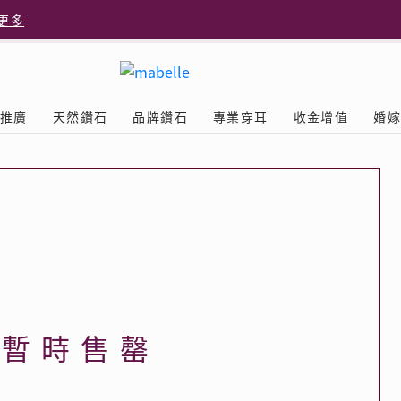
更多
更多
推廣
天然鑽石
品牌鑽石
專業穿耳
收金增值
婚
多
Diamond
鑽石學院
美耳體驗
送禮靈感
D.FL The Perfect
Natural Diamond
店隆重開幕
列
認識鑽石4C
美耳服務
可愛動物耳環
ELEMENTS圓方新店隆重開幕
立即預約
探索天然鑽石
The Leo Diamond
閃爍鑽飾展 | 穿耳活動
| 美
®
品牌故事
驗
Y鑽飾
挑選鑽石
預約美耳
字母鑽飾
品牌系列
鑽石證書
評估分析
十字形款式
獎勵
鑽石鑲嵌
美耳時尚
心形款式
薦計劃
Love
首飾保養
情侶款式
品暫時售罄
驗優惠
男士鑽飾
品
LEO送禮靈感