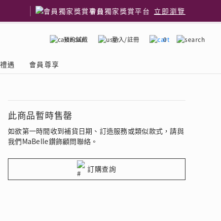
會員獨家獎賞平台
立即瀏覽
預約試戴
登入/註冊
0
嫁禮遇
會員尊享
國鑽石品牌
了解鑽石4C
此商品暫時售罄
如欲第一時間收到補貨日期、訂造服務或類似款式，請與
我們MaBelle鑽飾顧問聯絡。
訂購查詢