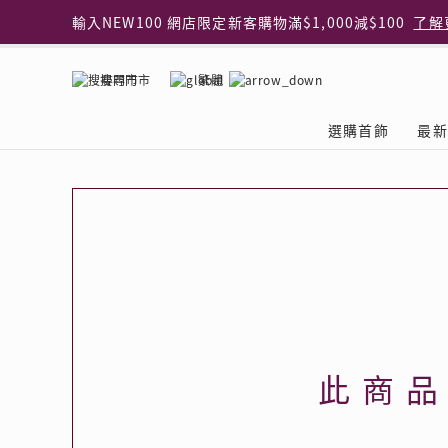
輸入NEW100 網店限定新客購物滿$1,000減$100
了解
輸入EAR20 網店買正價耳環2件8折
了解更多
指定純銀動物耳環2件享7折
了解更多
搜尋門市
繁體
網店限定 買鑽石吊墜享HK$300加購925純銀項鍊
了解
網店購物即享免費送貨服務
了解更多
選購首飾
最新
全港任何MaBelle門市自取貨
了解更多
網店限定 滿$3,000送精緻禮盒包裝及驚喜禮品
了解更
首飾類別
關於天然鑽
The Leo Diamond
專業穿耳體驗
最新推廣
關於收金增值服務
主題系列
ASHOKA
®
®
戒指
天然鑽體驗館
品牌介紹
專業服務
ELEMENTS 圓方新
探索收金增值的好處
聚光周年系
品牌介紹
耳環
預約導賞
閃爍體驗
穿耳後護理
收金增值服務 | 預約體
收購金飾流程
專屬蜜語DI
鑽飾一覽
項鏈 & 吊墜
查詢預約資料
鑽飾一覽
預約穿耳
天然鑽體驗 | 立即登記
顧客心聲
花語
換鑽升卡
手鏈 & 手鐲
換鑽升卡
為何選擇我們
一掃即賞 | f-Dollar
常見問題
女皇之選
Lookbook
腳鏈
常見問題
Share友賞 | 會員推
收金店舖一覽
Facets of 
品牌系列
品牌系列
此商
其它
收費詳情
閃爍鑽飾展 | 穿耳體
立即預約
閃亮時代
D Series
Royal
所有類別
近期活動
婚嫁禮遇 | 預約體驗
網店限定貨
Lucky You
Eternity