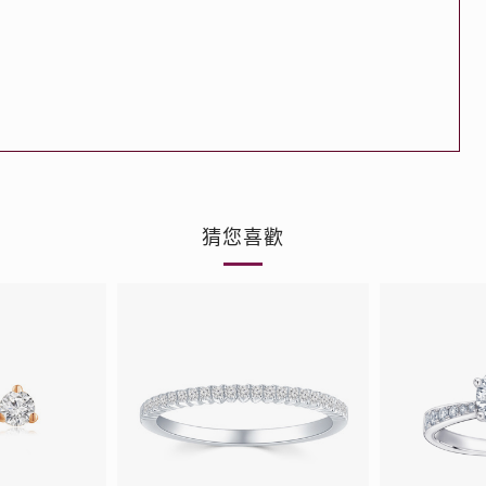
品
人氣推介
ne
每月優惠
網球手鏈
《花語》——初櫻鑽飾系列
珍珠系列
猜您喜歡