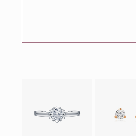
會員特選貨
更多推廣
BabyLEO
Beloved
求婚靈感
Turn to Shi
My First LEO
Breeze
幸福指環