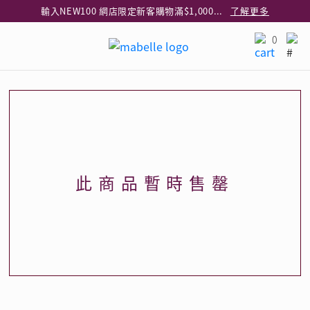
輸入NEW100 網店限定新客購物滿$1,000減$100
了解更多
輸入EAR20 網店買正價耳環2件8折
了解更多
0
指定純銀動物耳環2件享7折
了解更多
網店限定 買鑽石吊墜享HK$300加購925純銀項鍊
了解更多
網店購物即享免費送貨服務
了解更多
全港任何MaBelle門市自取貨
了解更多
網店限定 滿$3,000送精緻禮盒包裝及驚喜禮品
了解更多
此商品暫時售罄