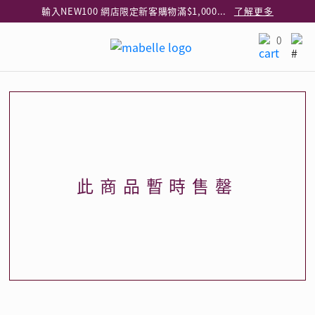
輸入NEW100 網店限定新客購物滿$1,000減$100
了解更多
輸入EAR20 網店買正價耳環2件8折
了解更多
0
指定純銀動物耳環2件享7折
了解更多
網店限定 買鑽石吊墜享HK$300加購925純銀項鍊
了解更多
網店購物即享免費送貨服務
了解更多
全港任何MaBelle門市自取貨
了解更多
網店限定 滿$3,000送精緻禮盒包裝及驚喜禮品
了解更多
此商品暫時售罄